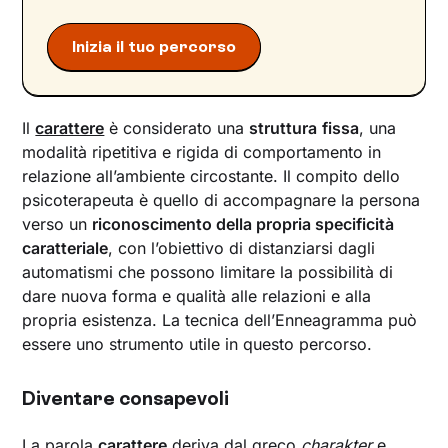
Enneatipo 6 – Il Leale
Enneatipo 7 – L’Entusiasta
Inizia il tuo percorso
Enneatipo 8 – Il Leader
Enneatipo 9 – Il Pacificatore
Scopri il tuo Enneatipo e inizia il tuo percorso di
Il
carattere
è considerato una
struttura
fissa
, una
crescita personale con Unobravo
modalità ripetitiva e rigida di comportamento in
relazione all’ambiente circostante. Il compito dello
psicoterapeuta è quello di accompagnare la persona
verso un
riconoscimento della propria specificità
caratteriale
, con l’obiettivo di distanziarsi dagli
automatismi che possono limitare la possibilità di
dare nuova forma e qualità alle relazioni e alla
propria esistenza. La tecnica dell’Enneagramma può
essere uno strumento utile in questo percorso.
Diventare consapevoli
La parola
carattere
deriva dal greco
charakter
e