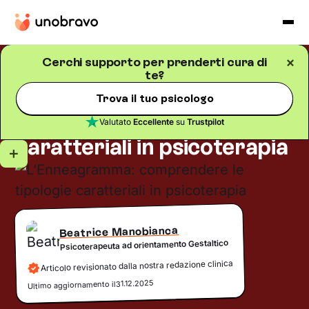
Cerchi supporto per prenderti cura di
te?
Salute mentale
Blog
/
5
minuti di lettura
L’Enneagramma:
Trova il tuo psicologo
comprendere le tipologie
Valutato
Eccellente
su
Trustpilot
caratteriali in psicoterapia
Beatrice Manobianca
Psicoterapeuta ad orientamento Gestaltico
Articolo revisionato dalla nostra redazione clinica
31.12.2025
Ultimo aggiornamento il