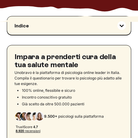
Indice
Diventare consapevoli
L’Enneagramma
I caratteri e l’Enneagramma
Impara a prenderti cura della
Lo strumento terapeutico
tua salute mentale
L’Enneagramma e la psicoterapia
Unobravo è la piattaforma di psicologia online leader in Italia.
Compila il questionario per trovare lo psicologo più adatto alle
Guida ai 9 enneatipi: caratteristiche, risorse e
tue esigenze.
modalità relazionali secondo l'enneagramma
100% online, flessibile e sicuro
Enneatipo 1 – Il Riformatore
Incontro conoscitivo gratuito
Già scelto da oltre 500.000 pazienti
Enneatipo 2 – Il Donatore
Enneatipo 3 – Il Realizzatore
9.500+
psicologi sulla piattaforma
Enneatipo 4 – Il Romantico
Enneatipo 5 – L’Osservatore