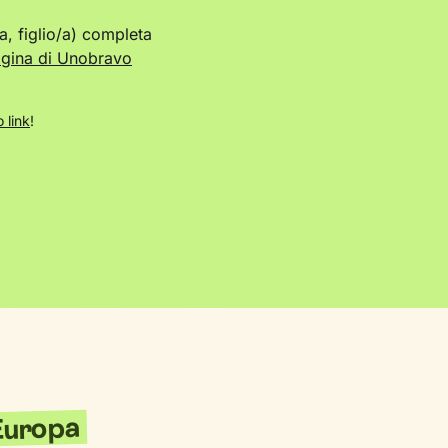
, figlio/a) completa
gina di Unobravo
 link
!
'Europa