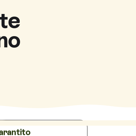
te
no
arantito