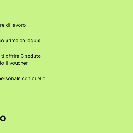
e di lavoro i
uo
primo colloquio
ti offrirà
3 sedute
do il voucher
 personale
con quello
uo