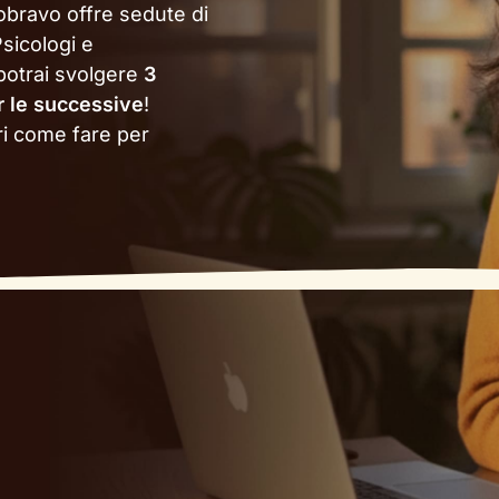
obravo offre sedute di
sicologi e
 potrai svolgere
3
r le successive
!
ri come fare per