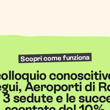
Scopri come funziona
 colloquio conoscitiv
gui, Aeroporti di R
 3 sedute e le succ
scontate del 10%