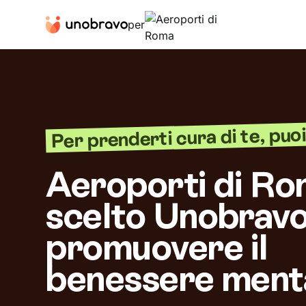
per
Per prenderti cura di te, puoi 
Aeroporti di Ro
scelto Unobravo
promuovere il
benessere ment