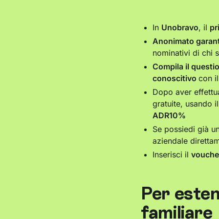
In
Unobravo
, il
pr
Anonimato garant
nominativi di chi 
Compila il questi
conoscitivo
con i
Dopo aver effettu
gratuite, usando 
ADR10%
Se possiedi già u
aziendale direttam
Inserisci il
vouch
Per esten
familiare