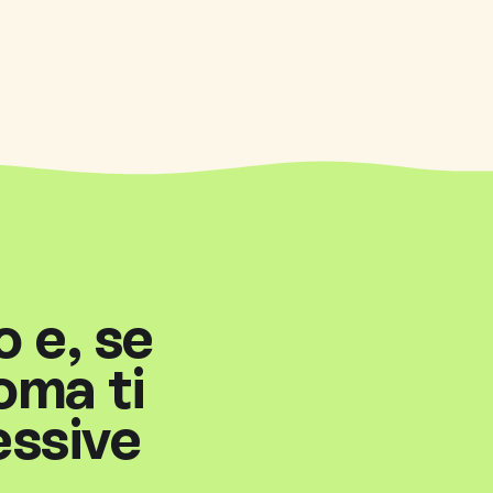
o e, se
oma ti
essive