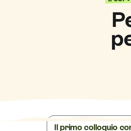
P
p
Il primo colloquio co