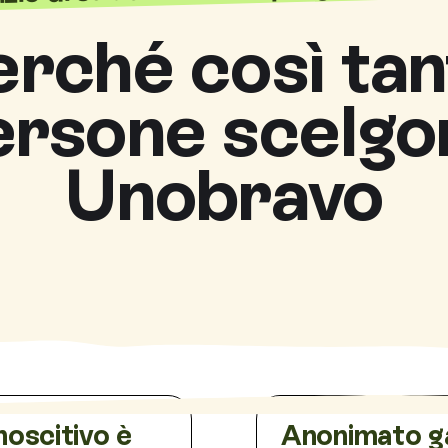
erché così tan
ersone scelgo
Unobravo
noscitivo è
Anonimato g