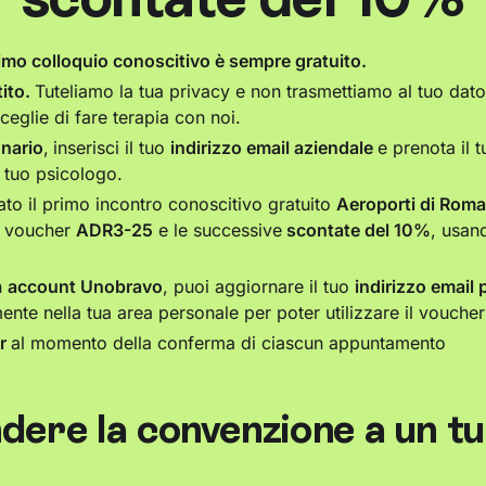
imo colloquio conoscitivo è sempre gratuito.
ito.
Tuteliamo la tua privacy e non trasmettiamo al tuo dator
sceglie di fare terapia con noi.
onario
,
inserisci il tuo
indirizzo email aziendale
e prenota il t
l tuo psicologo.
ato il primo incontro conoscitivo gratuito
Aeroporti di Roma
il voucher
ADR3-25
e le successive
scontate del 10%
, usan
n
account Unobravo
, puoi aggiornare il tuo
indirizzo email
ente nella tua area personale per poter utilizzare il voucher
er
al momento della conferma di ciascun appuntamento
dere la convenzione a un t