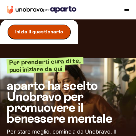
per
Inizia il questionario
Per prenderti cura di te,
puoi iniziare da qui
aparto ha scelto
Unobravo per
promuovere il
benessere mentale
Per stare meglio, comincia da Unobravo. Il