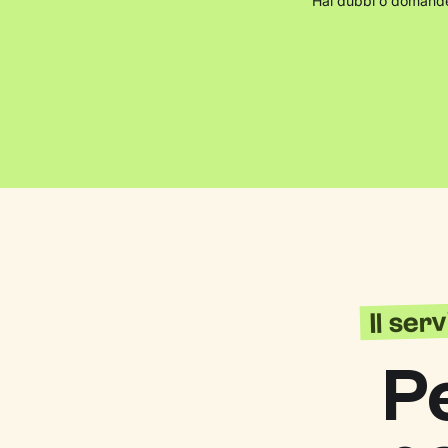
Hai dubbi o domande
Il ser
P