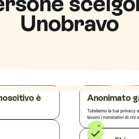
ersone scelgo
Unobravo
noscitivo è
Anonimato g
Tuteliamo la tua privacy 
lavoro i nominativi di chi 
a