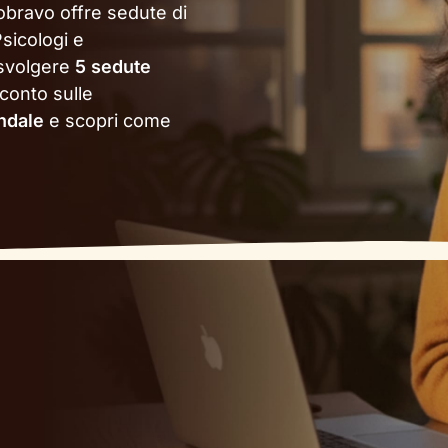
obravo offre sedute di
sicologi e
 svolgere
5 sedute
conto sulle
endale
e scopri come