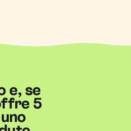
o e, se
offre 5
 uno
edute