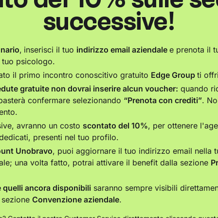
successive!
onario
,
inserisci il tuo
indirizzo email aziendale
e prenota il t
l tuo psicologo.
ato il primo incontro conoscitivo gratuito
Edge Group
ti off
sedute gratuite non dovrai inserire alcun voucher:
quando ric
 basterà confermare selezionando
“Prenota con crediti”
. No
ento.
sive, avranno un costo
scontato del 10%
, per ottenere l'ag
i dedicati, presenti nel tuo profilo.
count Unobravo
, puoi aggiornare il tuo indirizzo email nella
le; una volta fatto, potrai attivare il benefit dalla sezione
P
 e quelli ancora disponibili
saranno sempre visibili direttamen
 sezione
Convenzione aziendale
.