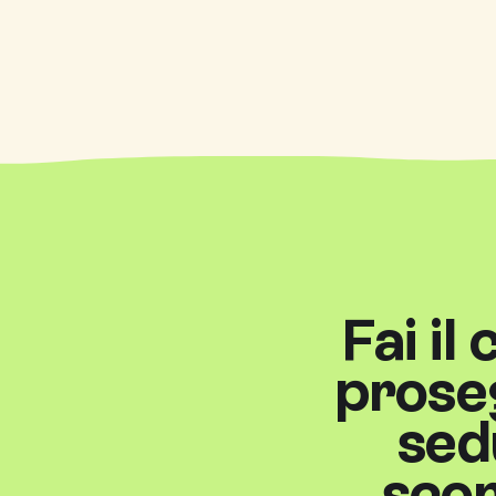
Fai il
proseg
sed
scon