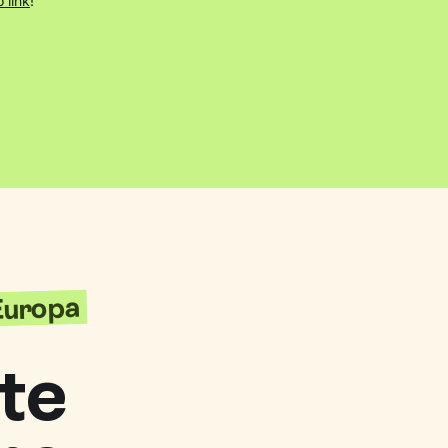
 link
!
'Europa
te