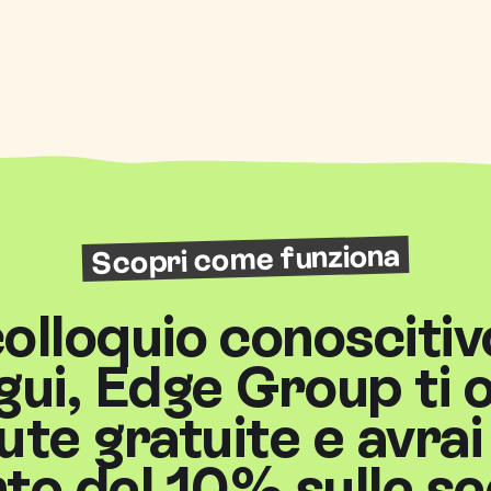
Scopri come funziona
 colloquio conoscitiv
ui, Edge Group ti 
ute gratuite e avrai
to del 10% sulle s