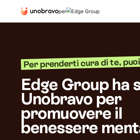
per
Per prenderti cura di te, puoi 
Edge Group ha s
Unobravo per
promuovere il
benessere ment