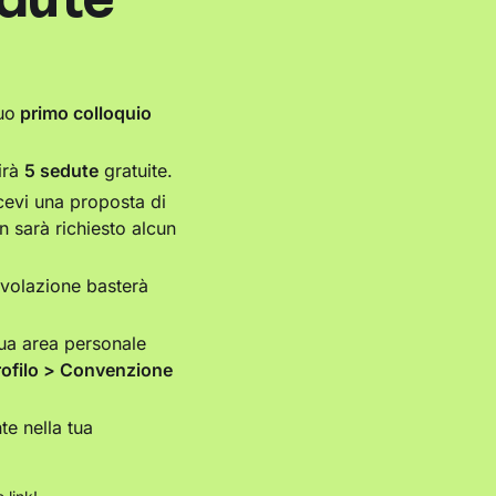
uo
primo colloquio
rirà
5 sedute
gratuite.
evi una proposta di
n sarà richiesto alcun
evolazione basterà
 tua area personale
rofilo > Convenzione
te nella tua