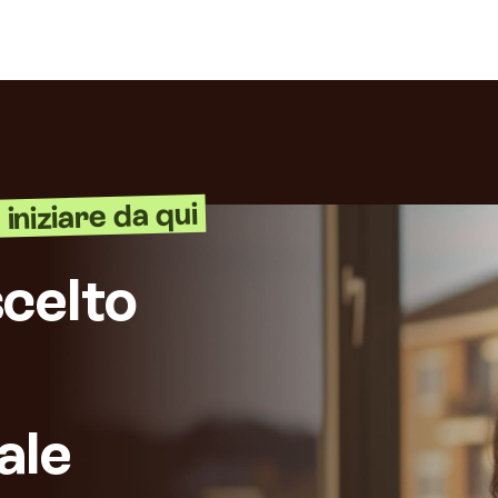
iniziare da qui
celto
ale