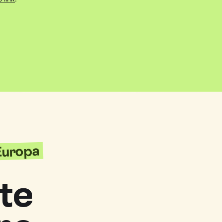
'Europa
te