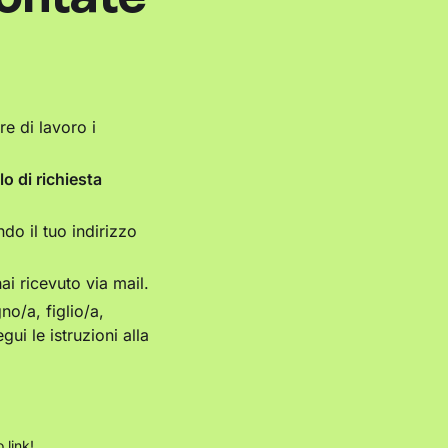
e di lavoro i
o di richiesta
do il tuo indirizzo
i ricevuto via mail.
o/a, figlio/a,
ui le istruzioni alla
 link
!