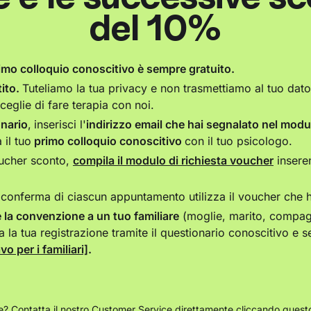
del 10%
imo colloquio conoscitivo è sempre gratuito.
ito.
Tuteliamo la tua privacy e non trasmettiamo al tuo dator
sceglie di fare terapia con noi.
onario
,
inserisci l'
indirizzo email che hai segnalato nel modul
 il tuo
primo colloquio conoscitivo
con il tuo psicologo.
oucher sconto,
compila il modulo di richiesta voucher
inseren
conferma di ciascun appuntamento utilizza il voucher che ha
 la convenzione a un tuo familiare
(moglie, marito, compagn
 la tua registrazione tramite il questionario conoscitivo e seg
o per i familiari]
.
? Contatta il nostro Customer Service direttamente
cliccando questo