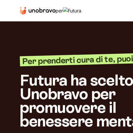
per
Per prenderti cura di te, puoi 
Futura ha scelt
Unobravo per
promuovere il
benessere ment