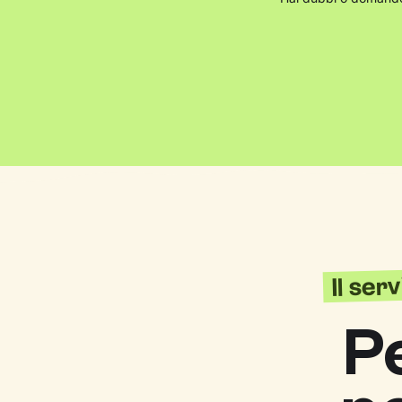
Il ser
P