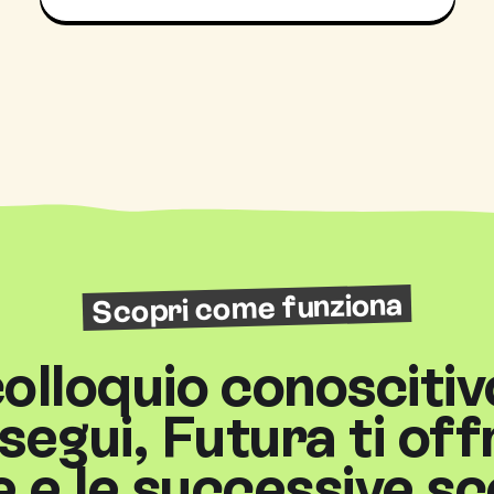
Scopri come funziona
 colloquio conoscitiv
segui, Futura ti off
 e le successive s