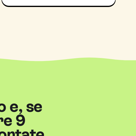
o e, se
re 9
contate