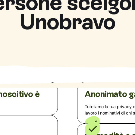
ersone scelgo
Unobravo
noscitivo è
Anonimato g
Tuteliamo la tua privacy 
lavoro i nominativi di chi 
a