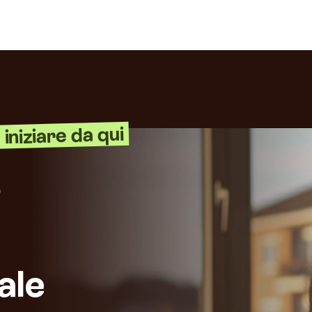
iniziare da qui
o
ale