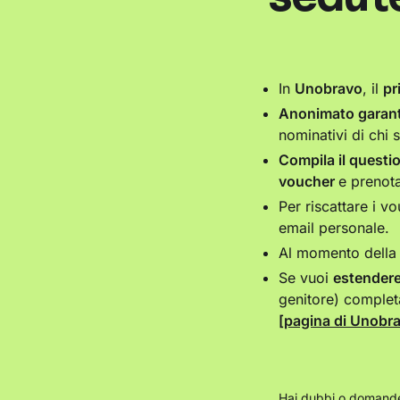
In
Unobravo
, il
pr
Anonimato garant
nominativi di chi 
Compila il questi
voucher
e prenota
Per riscattare i v
email personale.
Al momento della 
Se vuoi
estendere
genitore) completa
[
pagina di Unobrav
Hai dubbi o domande