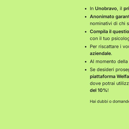
In
Unobravo
, il
pr
Anonimato garant
nominativi di chi 
Compila il questi
con il tuo psicolo
Per riscattare i v
aziendale
.
Al momento della 
Se desideri proseg
piattaforma Welfa
dove potrai utiliz
del 10%
!
Hai dubbi o domande