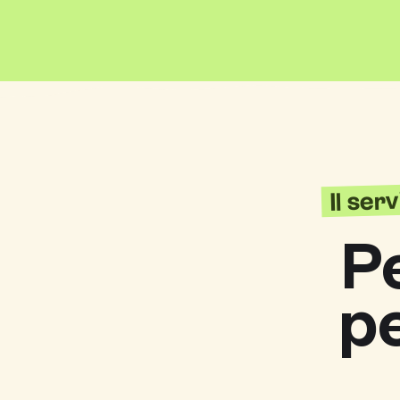
Il ser
P
p