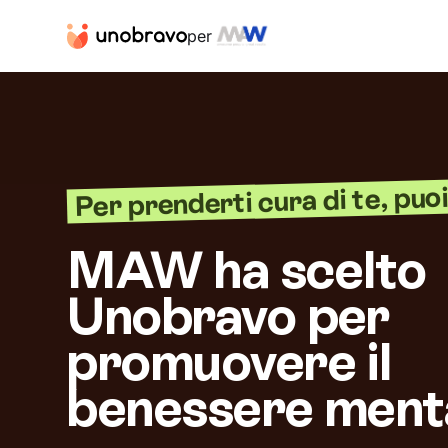
per
Per prenderti cura di te, puoi 
MAW ha scelto
Unobravo per
promuovere il
benessere ment