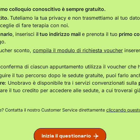
imo colloquio conoscitivo è sempre gratuito.
ito.
Tuteliamo la tua privacy e non trasmettiamo al tuo dator
sceglie di fare terapia con noi.
onario
,
inserisci i
l tuo indirizzo mail
e prenota il tuo
primo co
go.
oucher sconto,
compila il modulo di richiesta voucher
insere
conferma di ciascun appuntamento utilizza il voucher che ha
uire il tuo percorso dopo le sedute gratuite, puoi farlo an
re
: Unobravo è disponibile tra i servizi convenzionati sulla
zare il tuo credito per accedere alle sedute, a cui troverai g
? Contatta il nostro Customer Service direttamente
cliccando questo
Inizia il questionario