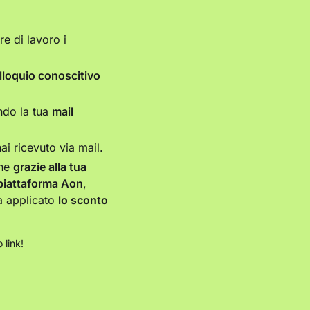
e di lavoro i
lloquio conoscitivo
ndo la tua
mail
i ricevuto via mail.
che
grazie alla tua
piattaforma Aon
,
ià applicato
lo sconto
 link
!