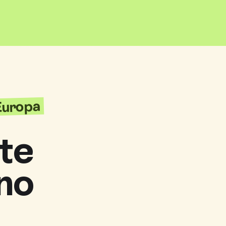
'Europa
te
no