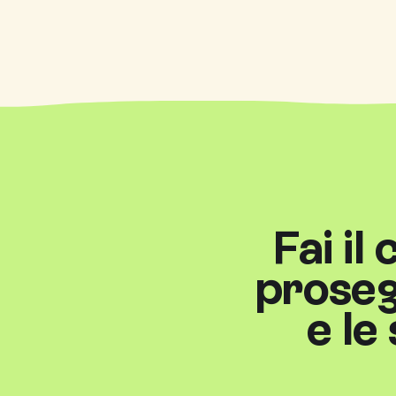
Fai il
proseg
e le