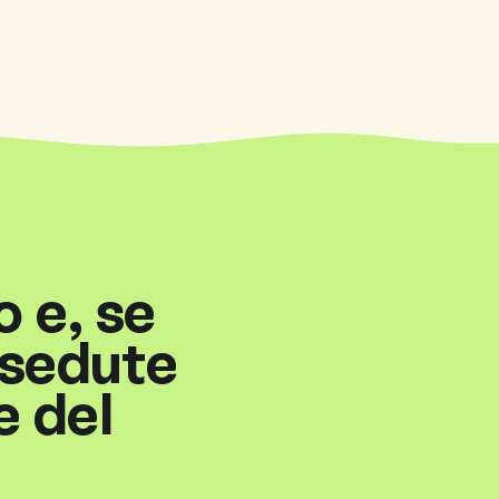
o e, se
 sedute
e del