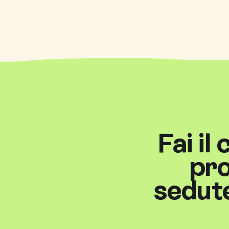
Fai il
pro
sedute