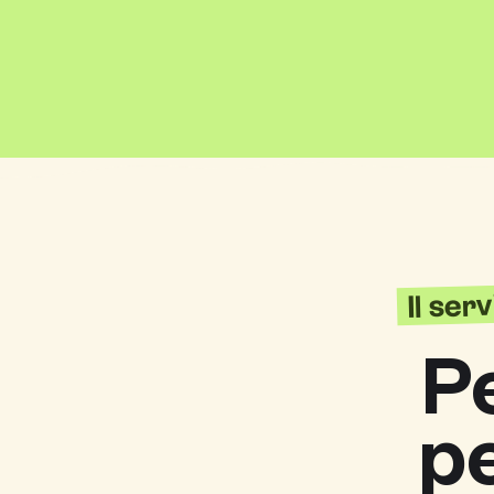
Il ser
P
p