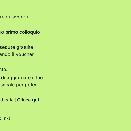
e di lavoro i
uo
primo colloquio
sedute
gratuite
ando il voucher
nto.
i di aggiornare il tuo
rsonale per poter
dicata [
Clicca qui
 link
!