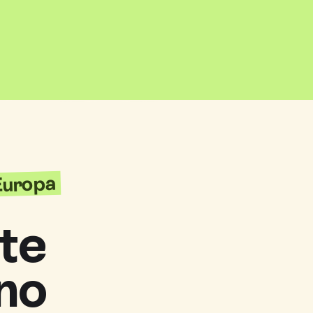
'Europa
te
no