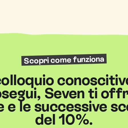
Scopri come funziona
 colloquio conoscitiv
segui, Seven ti off
 e le successive s
del 10%.