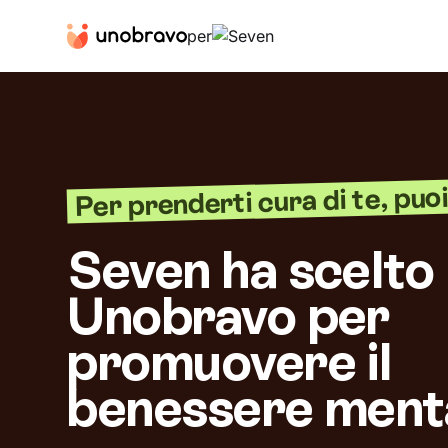
per
Per prenderti cura di te, puoi 
Seven ha scelto
Unobravo per
promuovere il
benessere ment