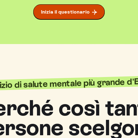
Inizia il questionario
vizio di salute mentale più grande d
erché così tan
ersone scelgo