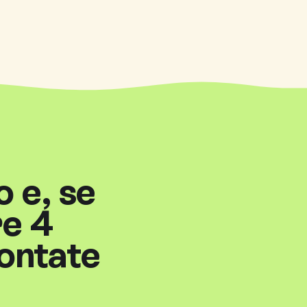
o e, se
re 4
contate