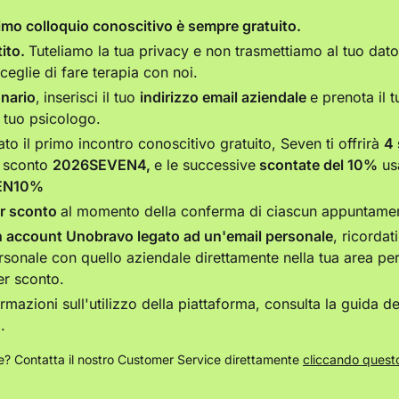
imo colloquio conoscitivo è sempre gratuito.
ito.
Tuteliamo la tua privacy e non trasmettiamo al tuo dator
sceglie di fare terapia con noi.
onario
,
inserisci il tuo
indirizzo email aziendale
e prenota il t
l tuo psicologo.
to il primo incontro conoscitivo gratuito, Seven ti offrirà
4 
r sconto
2026SEVEN4,
e le successive
scontate del 10%
us
EN10%
r sconto
al momento della conferma di ciascun appuntame
n account Unobravo legato ad un'email personale
, ricordat
rsonale con quello aziendale direttamente nella tua area pe
her sconto.
mazioni sull'utilizzo della piattaforma, consulta la guida de
].
? Contatta il nostro Customer Service direttamente
cliccando questo