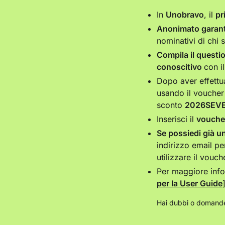
In
Unobravo
, il
pr
Anonimato garant
nominativi di chi 
Compila il questi
conoscitivo
con i
Dopo aver effettua
usando il vouche
sconto
2026SEV
Inserisci il
vouche
Se possiedi già u
indirizzo email pe
utilizzare il vouc
Per maggiore infor
per la User Guide
Hai dubbi o domande