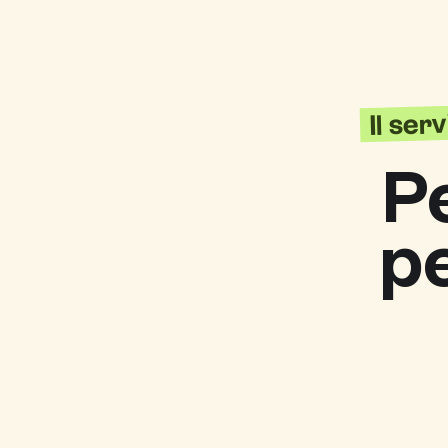
Il ser
P
p