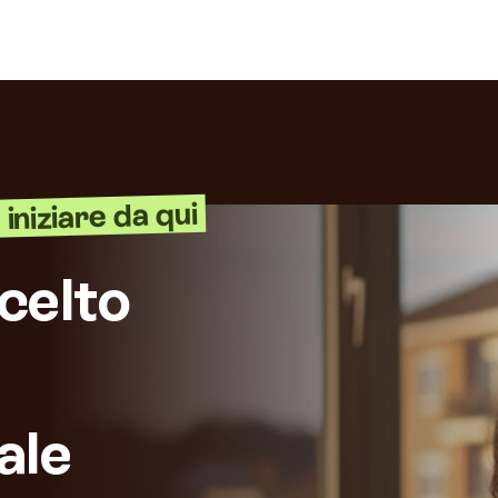
iniziare da qui
celto
ale