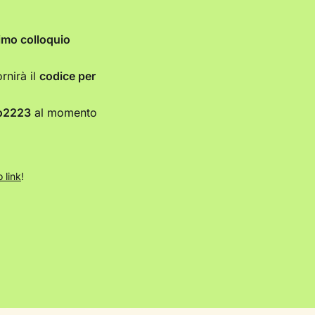
imo colloquio
ornirà il
codice per
o2223
al momento
 link
!