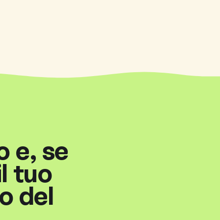
o e, se
l tuo
o del