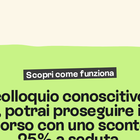
Scopri come funziona
 colloquio conoscitiv
a, potrai proseguire i
orso con uno scont
25% a seduta.