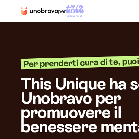
per
Per prenderti cura di te, puoi 
This Unique ha s
Unobravo per
promuovere il
benessere ment