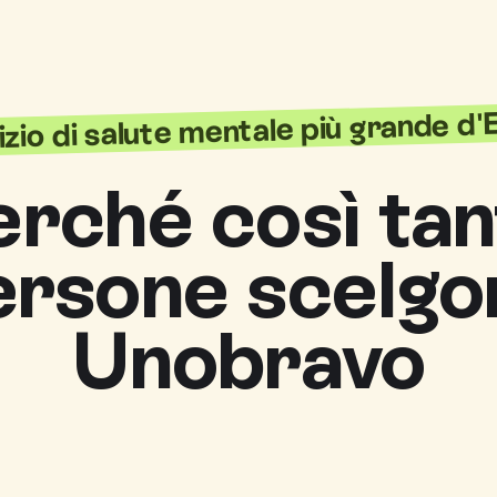
vizio di salute mentale più grande d
erché così tan
ersone scelgo
Unobravo