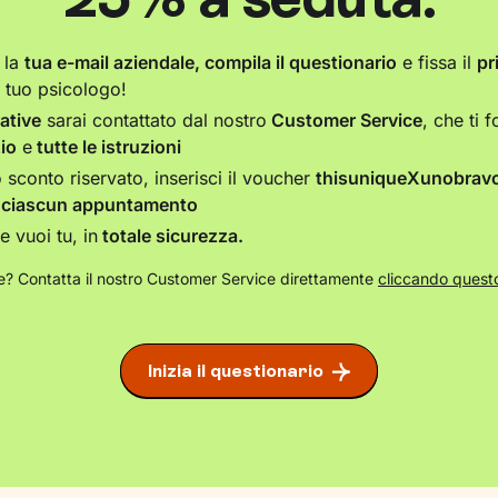
 la
tua e-mail aziendale, compila il questionario
e fissa il
pr
 tuo psicologo!
ative
sarai contattato dal nostro
Customer Service
, che ti f
io
e
tutte le istruzioni
o sconto riservato, inserisci il voucher
thisuniqueXunobrav
i
ciascun appuntamento
 vuoi tu, in
totale sicurezza.
? Contatta il nostro Customer Service direttamente
cliccando questo
Inizia il questionario