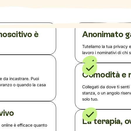
noscitivo è
Anonimato g
Tuteliamo la tua privacy 
lavoro i nominativi di chi 
a
Comodità e r
te da incastrare. Puoi
 pranzo o quando la casa
Collegati da dove ti senti 
stanza, o un angolo rise
solo tuo.
vivo
La terapia, o
 online è efficace quanto