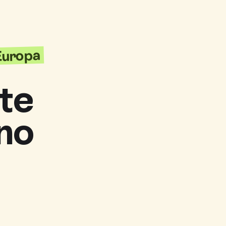
'Europa
te
no