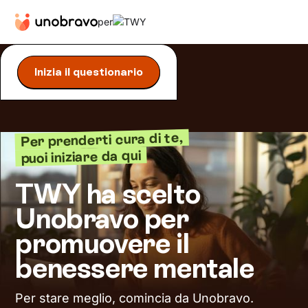
per
Inizia il questionario
Per prenderti cura di te,
puoi iniziare da qui
TWY ha scelto
Unobravo per
promuovere il
benessere mentale
Per stare meglio, comincia da Unobravo.