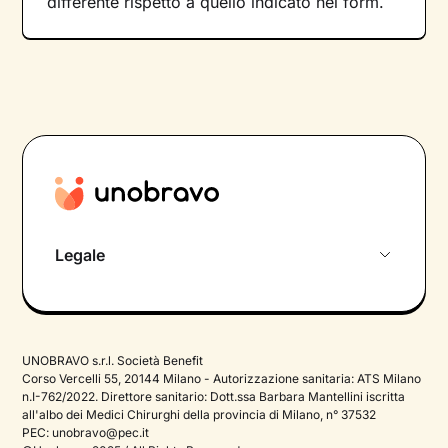
differente rispetto a quello indicato nel form.
Legale
Privacy Policy
Termini e Condizioni
UNOBRAVO s.r.l. Società Benefit
Cookie Policy
Corso Vercelli 55, 20144 Milano - Autorizzazione sanitaria: ATS Milano
n.I-762/2022. Direttore sanitario: Dott.ssa Barbara Mantellini iscritta
all'albo dei Medici Chirurghi della provincia di Milano, n° 37532
PEC:
unobravo@pec.it