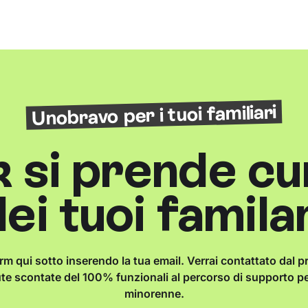
Unobravo per i tuoi familiari
 si prende cu
ei tuoi famila
orm qui sotto inserendo la tua email. Verrai contattato dal p
ute scontate del 100% funzionali al percorso di supporto per
minorenne.