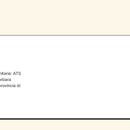
nitaria: ATS
arbara
provincia di