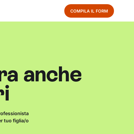
COMPILA IL FORM
ra anche
ri
rofessionista
 tuo figlia/o