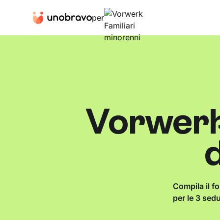
per
Vorwerk
d
Compila il f
per le 3 sed