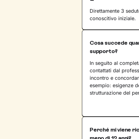
Direttamente 3 sedut
conoscitivo iniziale.
Cosa succede quand
supporto?
In seguito al complet
contattati dal profes
incontro e concordar
esempio: esigenze de
strutturazione del pe
Perché mi viene ric
meno di 12 anni?