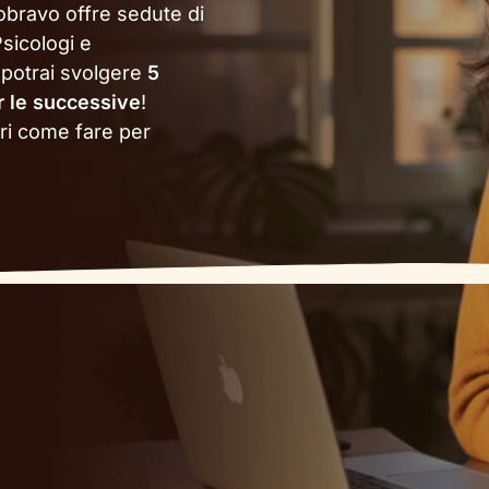
obravo offre sedute di
sicologi e
potrai svolgere
5
r le successive
!
pri come fare per