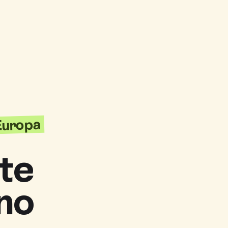
'Europa
te
no