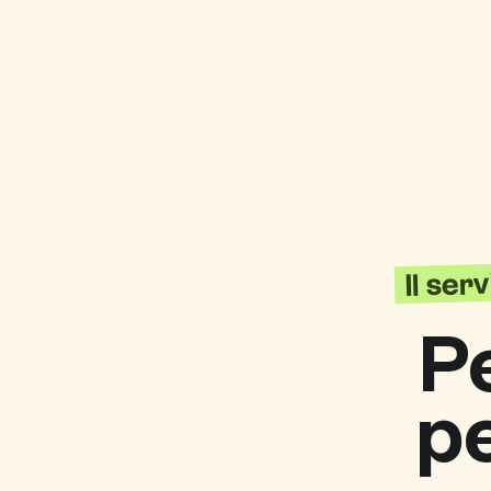
Il ser
P
p