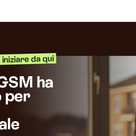
iniziare da qui
GSM ha
 per
ale