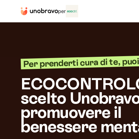
per
Per prenderti cura di te, puoi 
ECOCONTROL
scelto Unobravo
promuovere il
benessere ment