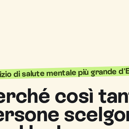
vizio di salute mentale più grande d
erché così tan
ersone scelgo