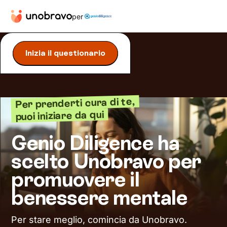
per
Inizia il questionario
Per prenderti cura di te,
puoi iniziare da qui
Genio Diligence ha
scelto Unobravo per
promuovere il
benessere mentale
Per stare meglio, comincia da Unobravo.