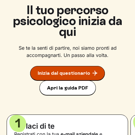
Il tuo percorso
psicologico inizia da
qui
Se te la senti di partire, noi siamo pronti ad
accompagnarti. Un passo alla volta.
Inizia dal questionario
Apri la guida PDF
1
Parlaci di te
Registrati con la tua
e-mail aziendale
e