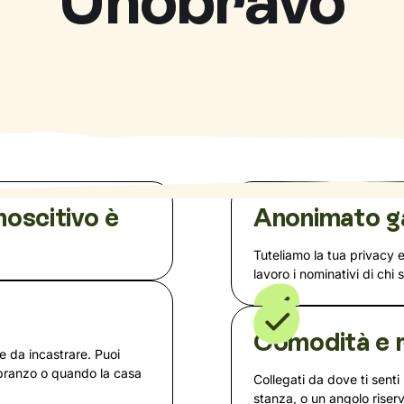
Unobravo
noscitivo è
Anonimato g
Tuteliamo la tua privacy 
lavoro i nominativi di chi 
a
Comodità e r
te da incastrare. Puoi
 pranzo o quando la casa
Collegati da dove ti senti 
stanza, o un angolo rise