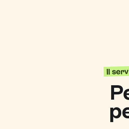
Il ser
P
p