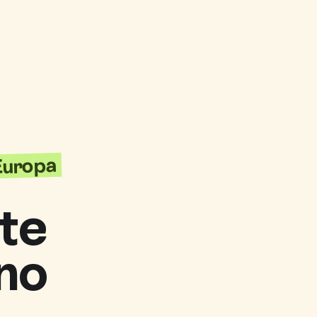
'Europa
te
no