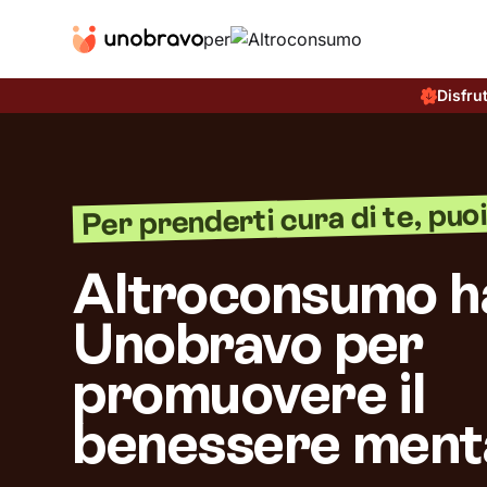
per
Disfru
Per prenderti cura di te, puoi 
Altroconsumo h
Unobravo per
promuovere il
benessere ment