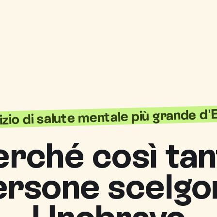
vizio di salute mentale più grande d
erché così tan
ersone scelgo