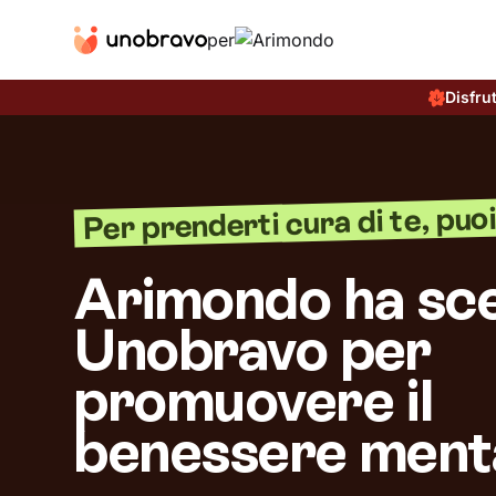
per
Disfru
Per prenderti cura di te, puoi 
Arimondo ha sce
Unobravo per
promuovere il
benessere ment