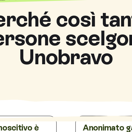
erché così tan
ersone scelgo
Unobravo
noscitivo è
Anonimato g