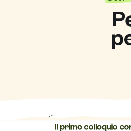
P
p
Il primo colloquio co