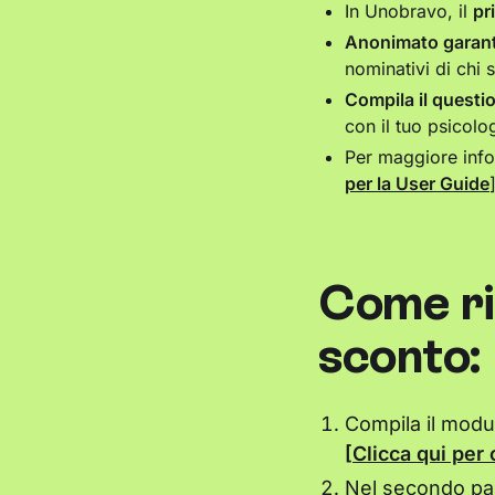
In Unobravo, il
pr
Anonimato garant
nominativi di chi 
Compila il questi
con il tuo psicolo
Per maggiore infor
per la User Guide
Come ri
sconto:
Compila il modu
[
Clicca qui per 
Nel secondo pas