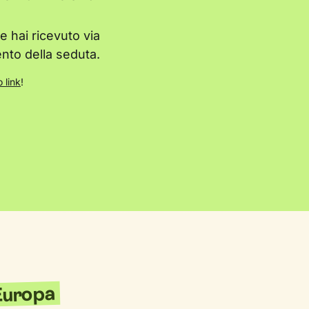
 hai ricevuto via
nto della seduta.
 link
!
'Europa