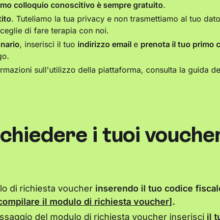
imo colloquio conoscitivo è sempre gratuito
.
ito
. Tuteliamo la tua privacy e non trasmettiamo al tuo dato
sceglie di fare terapia con noi.
onario
, inserisci il tuo
indirizzo email
e
prenota il tuo primo 
go.
mazioni sull'utilizzo della piattaforma, consulta la guida de
]
chiedere i tuoi vouche
lo di richiesta voucher
inserendo il tuo codice fisca
compilare il
modulo di richiesta voucher
].
saggio del modulo di richiesta voucher inserisci
il 