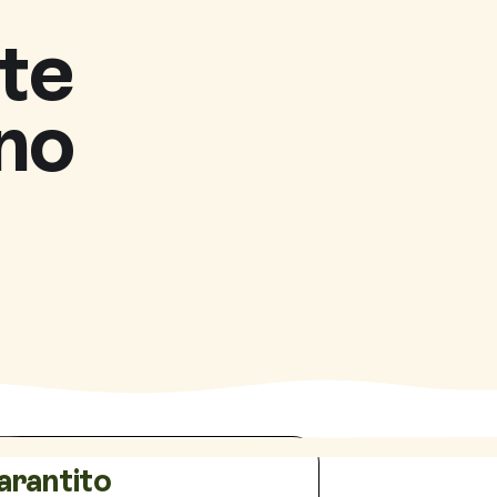
te
no
arantito