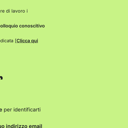
re di lavoro i
colloquio conoscitivo
dicata [
Clicca qui
r
le
per identificarti
tuo indirizzo email