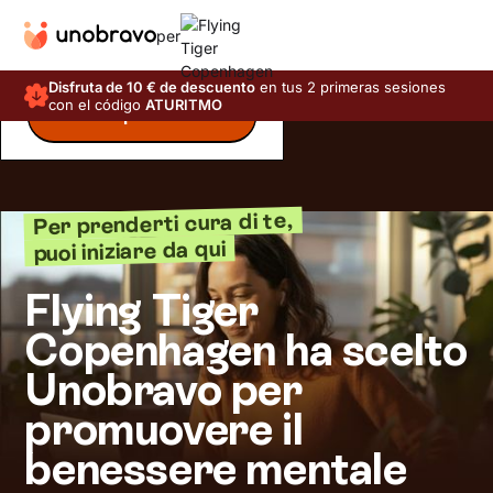
per
Disfruta de 10 € de descuento
en tus 2 primeras sesiones
con el código
ATURITMO
Inizia il questionario
Per prenderti cura di te,
puoi iniziare da qui
Flying Tiger
Copenhagen ha scelto
Unobravo per
promuovere il
benessere mentale