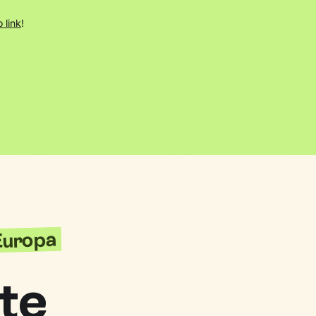
 link
!
'Europa
te