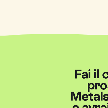
Fai il
pro
Metals
e avra