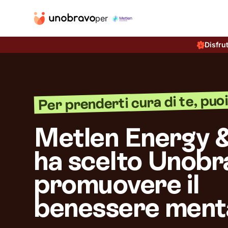
per
Disfru
Per prenderti cura di te, puoi 
Metlen Energy 
ha scelto Unobr
promuovere il
benessere ment