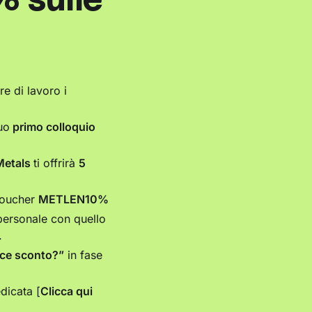
e di lavoro i
uo
primo colloquio
Metals
ti offrirà
5
 voucher
METLEN10%
 personale con quello
.
ice sconto?”
in fase
dicata [
Clicca qui