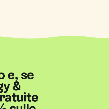
o e, se
gy &
ratuite
% sulle