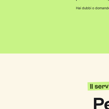
Hai dubbi o domande
Il ser
P