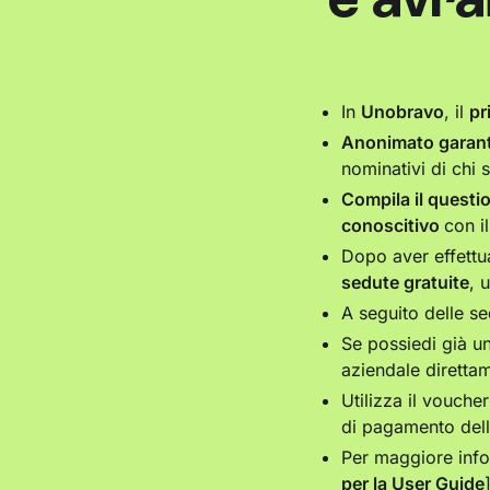
In
Unobravo
, il
pr
Anonimato garant
nominativi di chi 
Compila il questi
conoscitivo
con i
Dopo aver effettu
sedute gratuite
, 
A seguito delle se
Se possiedi già u
aziendale direttam
Utilizza il vouche
di pagamento dell
Per maggiore infor
per la User Guide