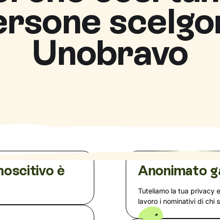
ersone scelgo
Unobravo
noscitivo è
Anonimato g
Tuteliamo la tua privacy 
lavoro i nominativi di chi 