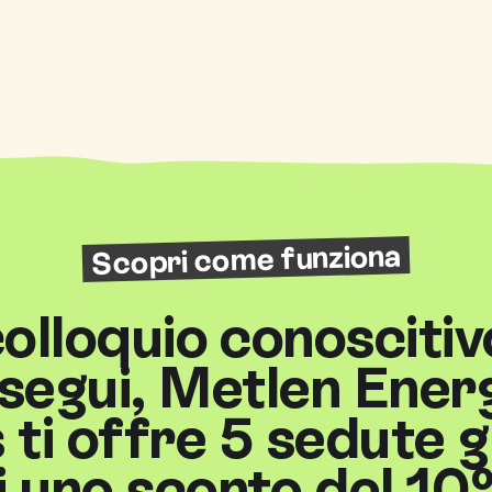
Scopri come funziona
 colloquio conoscitiv
segui, Metlen Ener
 ti offre 5 sedute g
i uno sconto del 10