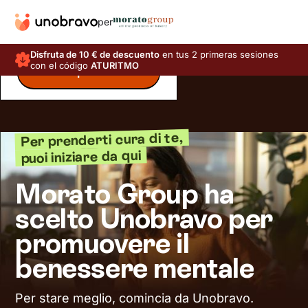
per
Disfruta de 10 € de descuento
en tus 2 primeras sesiones
con el código
ATURITMO
Inizia il questionario
Per prenderti cura di te,
puoi iniziare da qui
Morato Group ha
scelto Unobravo per
promuovere il
benessere mentale
Per stare meglio, comincia da Unobravo.