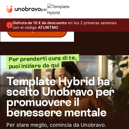
per
Disfruta de 10 € de descuento
en tus 2 primeras sesiones
con el código
ATURITMO
Inizia il questionario
Per prenderti cura di te,
puoi iniziare da qui
Template Hybrid ha
scelto Unobravo per
promuovere il
benessere mentale
Per stare meglio, comincia da Unobravo.