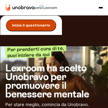
per
Inizia il questionario
Per prenderti cura di te,
puoi iniziare da qui
Lexroom ha scelto
Unobravo per
promuovere il
benessere mentale
Per stare meglio, comincia da Unobravo.