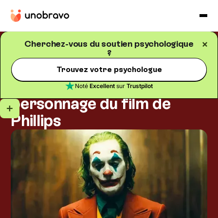
Cherchez-vous du soutien psychologique
?
Psychologie et médias
Blog
/
Temps de lecture
5
mins
Joker et chaos intérieur :
Trouvez votre psychologue
analyse psychologique du
Noté
Excellent
sur
Trustpilot
personnage du film de
Phillips