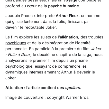
Empathie et antipathie : le dilemme du
profond au cœur de la
psyché humaine
.
spectateur
Quelques curiosités du film
Joaquin Phoenix interprète
Arthur Fleck
, un homme
qui glisse lentement dans la folie, finissant par
devenir le redoutable Joker.
Le film explore les sujets de l’
aliénation
, des
troubles
psychiques
et de la désintégration de l’identité
personnelle. En parallèle à la première du film
Joker
: Folie à Deux,
le deuxième chapitre de la saga, nous
analyserons le premier film depuis un prisme
psychologique, essayant de comprendre les
dynamiques internes amenant Arthur à devenir le
Joker.
Attention : l’article contient des
spoilers
.
Image de couverture : copyright Warner Bros.