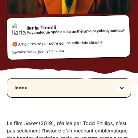
Ilaria Tonelli
Psychologue spécialisée en thérapie psychodynamique
Article révisé par notre équipe éditoriale clinique.
4.10.2024
Dernière mise à jour le
Index
La maladie mentale : une spirale descendante
La recherche de l’identité : qui est Arthur Fleck ?
Aliénation social : un homme contre la société
Le film
Joker
(2019), réalisé par Todd Phillips, n’est
La violence : une explosion de folie ou une
pas seulement l’histoire d’un méchant emblématique
réponse sociale ?
des bandes dessinées, mais un
voyage
complexe et