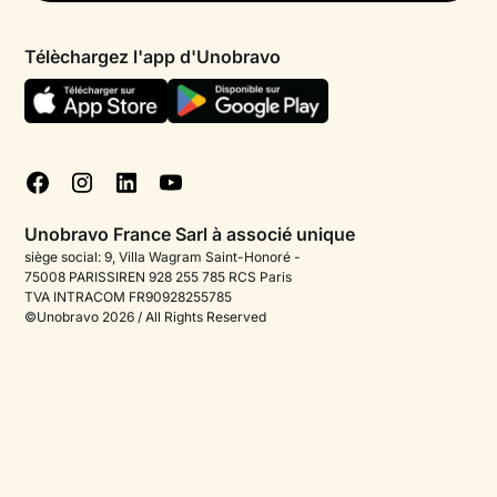
Psychologue par chat
Conditions générales
FAQ
Télèchargez l'app d'Unobravo
Politique en matière de cookies
Blog
Gérer les cookies
Tests psychologiques
Corporate
Approfondimenti sulla salute mentale
Unobravo France Sarl à associé unique
Offres d'emploi
siège social: 9, Villa Wagram Saint-Honoré -
75008 PARISSIREN 928 255 785 RCS Paris
Contactez-nous
TVA INTRACOM FR90928255785
©Unobravo 2026 / All Rights Reserved