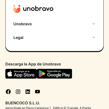
Unobravo
Sobre nosotros
Legal
Primera cita gratuita
Política de privacidad pacientes
Psicólogo por chat
Términos y condiciones
Psicólogos para diferentes áreas de intervención
Descarga la App de Unobravo
Política de privacidad
Ayuda urgente
Declaración de accesibilidad
FAQ
Política de cookies
Blog
Gestionar cookies
Test psicológicos
BUENCOCO S.L.U.
Corporate
domiciliada en Plaza Catalunya 1, Edificio El Triangle, 4 Planta,