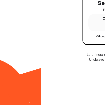
Se
P
C
Válido
La primera 
Unobravo s