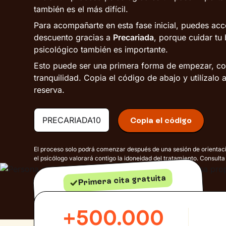
también es el más difícil.
Para acompañarte en esta fase inicial, puedes acc
descuento gracias a
Precariada
, porque cuidar tu 
psicológico también es importante.
Esto puede ser una primera forma de empezar, c
tranquilidad. Copia el código de abajo y utilízalo
reserva.
PRECARIADA10
Copia el código
El proceso solo podrá comenzar después de una sesión de orientaci
el psicólogo valorará contigo la idoneidad del tratamiento. Consulta
Primera cita gratuita
Conoce a tu psicólogo o psicóloga y valorad
juntos si iniciar la terapia.
+500.000