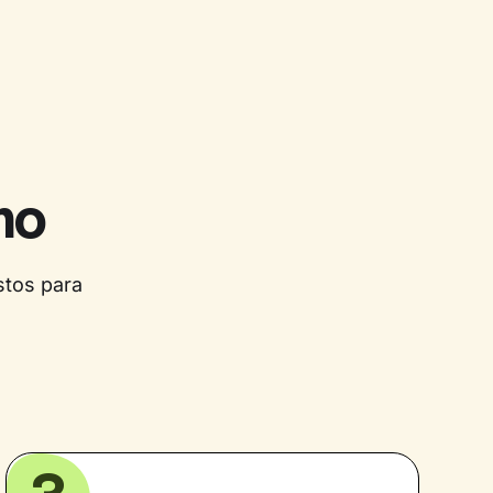
mo
stos para