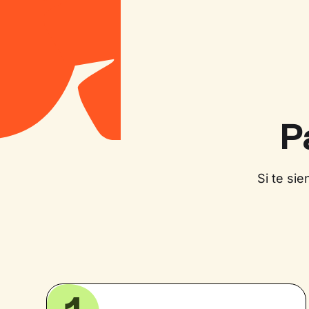
P
Si te si