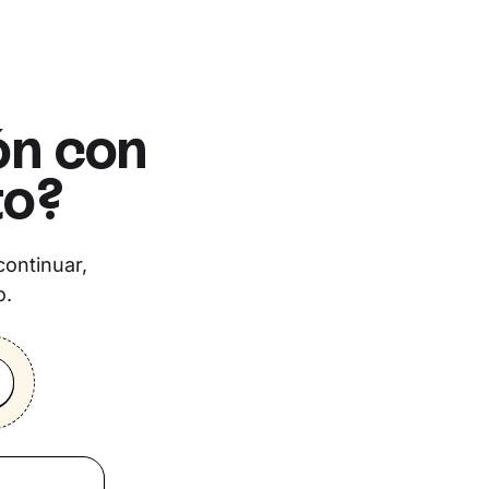
ón con
to?
continuar,
o.