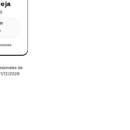
eja
55
o:
n
esiones
esionales de
 31/12/2026