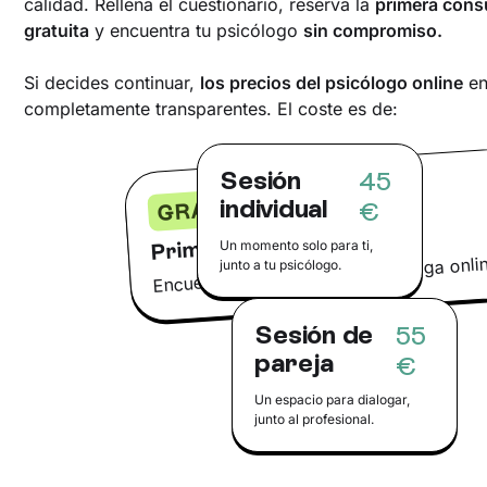
calidad. Rellena el cuestionario, reserva la
primera cons
gratuita
y encuentra tu psicólogo
sin compromiso.
Si decides continuar,
los precios del psicólogo online
en
completamente transparentes. El coste es de:
Sesión
45
individual
GRATIS
€
Primera cita
Un momento solo para ti,
Encuentra tu psicólogo o psicóloga onli
junto a tu psicólogo.
Sesión de
55
pareja
€
Un espacio para dialogar,
junto al profesional.