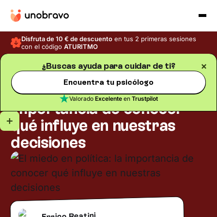
Disfruta de 10 € de descuento
en tus 2 primeras sesiones
con el código
ATURITMO
¿Buscas ayuda para cuidar de ti?
Salud mental
Blog
/
Tiempo de lectura
5
min
Encuentra tu psicólogo
El miedo en política: la
Valorado
Excelente
en
Trustpilot
importancia de conocer
qué influye en nuestras
decisiones
Enrico Reatini