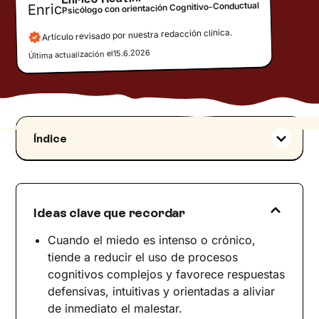
Psicólogo con orientación Cognitivo-Conductual
Artículo revisado por nuestra redacción clínica.
15.6.2026
Última actualización el
Índice
Cómo funciona el miedo en política
El miedo no actúa solo
Incertidumbre, miedo y necesidad de control
Ideas clave que recordar
Necesidad de seguridad y procesos de
representación emocional
Cuando el miedo es intenso o crónico,
tiende a reducir el uso de procesos
Miedo, pensamiento crítico y decisiones
cognitivos complejos y favorece respuestas
políticas
defensivas, intuitivas y orientadas a aliviar
Miedo y autoridad política
de inmediato el malestar.
Por qué funciona la política del miedo