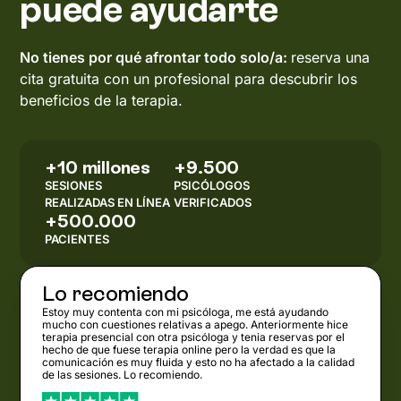
puede ayudarte
No tienes por qué afrontar todo solo/a:
reserva una
cita gratuita con un profesional para descubrir los
beneficios de la terapia.
+10 millones
+9.500
SESIONES
PSICÓLOGOS
REALIZADAS EN LÍNEA
VERIFICADOS
+500.000
PACIENTES
Lo recomiendo
Estoy muy contenta con mi psicóloga, me está ayudando
mucho con cuestiones relativas a apego. Anteriormente hice
terapia presencial con otra psicóloga y tenia reservas por el
hecho de que fuese terapia online pero la verdad es que la
comunicación es muy fluida y esto no ha afectado a la calidad
de las sesiones. Lo recomiendo.