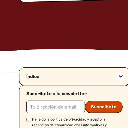
Índice
¿Qué es el apego ansioso?
Suscríbete a la newsletter
Cómo se manifiesta el apego ansioso
Apego ansioso ambivalente
Apego ansioso evitativo
Apego ansioso: causas
He leído la
política de privacidad
y acepto la
recepción de comunicaciones informativas y
Apego ansioso en adultos