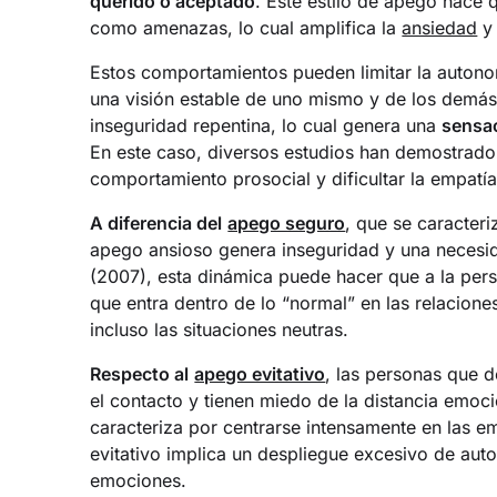
querido o aceptado
. Este estilo de apego hace 
como amenazas, lo cual amplifica la
ansiedad
y 
Estos comportamientos pueden limitar la autonom
una visión estable de uno mismo y de los demás
inseguridad repentina, lo cual genera una
sensac
En este caso, diversos estudios han demostrado 
comportamiento prosocial y dificultar la empatí
A diferencia del
apego seguro
, que se caracteri
apego ansioso genera inseguridad y una neces
(2007), esta dinámica puede hacer que a la pers
que entra dentro de lo “normal” en las relaciones
incluso las situaciones neutras.
Respecto al
apego evitativo
, las personas que d
el contacto y tienen miedo de la distancia emoci
caracteriza por centrarse intensamente en las e
evitativo implica un despliegue excesivo de auto
emociones.