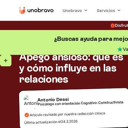
Unobravo
Servicios
Disfru
¿Buscas ayuda para mejo
Relaciones
Tiempo de lectura
5
min
Blog
/
V
Apego ansioso: qué es
y cómo influye en las
relaciones
Antonio Dessì
Psicólogo con orientación Cognitivo-Constructivista
Artículo revisado por nuestra redacción clínica.
24.3.2026
Última actualización el