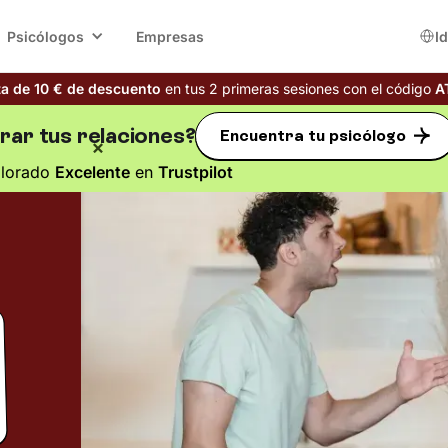
Psicólogos
Empresas
I
ta de 10 € de descuento
en tus 2 primeras sesiones con el código
A
rar tus relaciones?
Encuentra tu psicólogo
alorado
Excelente
en
Trustpilot