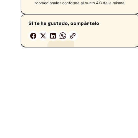
promocionales conforme al punto 4.C de la misma.
Consecuencias del apego ansioso en las
relaciones de pareja
Si te ha gustado, compártelo
Cómo saber si tenemos apego ansioso
Frases y pensamientos frecuentes en
personas con apego ansioso
Síntomas y comportamientos asociados al
apego ansioso: guía práctica
Cómo sanar un estilo de apego ansioso
Estrategias prácticas para gestionar el
apego ansioso
Reconocer y trabajar nuestro estilo de apego