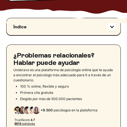
Índice
La terapia de pareja en el enfoque
psicodinámico
Terapia cognitivo-conductual de pareja
¿Problemas relacionales?
La teoría de la casa de la relación sólida
Hablar puede ayudar
Gestión de conflictos: los cuatro jinetes del
Unobravo es una plataforma de psicología online que te ayuda
Apocalipsis
a encontrar el psicologo más adecuado para ti a través de un
cuestionario.
Técnicas y ejercicios prácticos de la terapia
100 % online, flexible y seguro
de pareja TCC
Primera cita gratuita
Terapia de pareja sistémico-relacional y otros
Elegido por más de 500.000 pacientes
aportes
Cómo elegir el enfoque más adecuado
+9.500
psicólogos en la plataforma
Psicología online para parejas