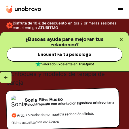
Disfruta de 10 € de descuento
en tus 2 primeras sesiones
con el código
ATURITMO
¿Buscas ayuda para mejorar tus
relaciones?
Relaciones
Blog
/
Tiempo de lectura
5
min
Enfoques y modelos de
Encuentra tu psicólogo
terapia de pareja
Valorado
Excelente
en
Trustpilot
Sonia Rita Russo
Psicoterapeuta con orientación hipnótica ericksoniana
Artículo revisado por nuestra redacción clínica.
2.7.2026
Última actualización el