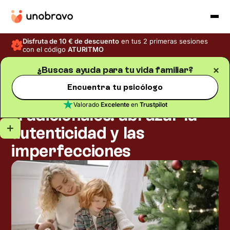
Disfruta de 10 € de descuento
en tus 2 primeras sesiones
con el código
ATURITMO
¿Buscas ayuda para tu vida familiar?
Familia
Blog
/
Tiempo de lectura
5
min
Encuentra tu psicólogo
Navidad en las familias no
Valorado
Excelente
en
Trustpilot
tradicionales: abrazar la
autenticidad y las
imperfecciones