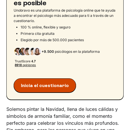
es posible
Familias monoparentales: la fuerza del vínculo
Unobravo es una plataforma de psicología online que te ayuda
único
a encontrar el psicologo más adecuado para ti a través de un
cuestionario.
Familiares a distancia: conexiones que acercan
100 % online, flexible y seguro
Parejas que lo dejan en Navidad: recuperar el
Primera cita gratuita
equilibrio
Elegido por más de 500.000 pacientes
Todos bajo el mismo cielo
+9.500
psicólogos en la plataforma
Crear nuevas tradiciones familiares en Navidad
Estrategias para favorecer el diálogo y la
autenticidad en la familia
Valorar y agradecer los momentos en familia
Una Navidad más auténtica y tranquila es
Inicia el cuestionario
posible
Solemos pintar la Navidad, llena de luces cálidas y
símbolos de armonía familiar, como el momento
perfecto para celebrar los vínculos más profundos.
Sin embargo, para las personas que viven en una