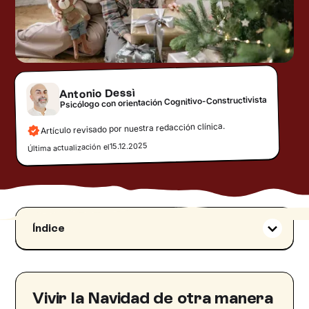
Antonio Dessì
Psicólogo con orientación Cognitivo-Constructivista
Artículo revisado por nuestra redacción clínica.
15.12.2025
Última actualización el
Índice
Familias en constante evolución
Padres separados: un equilibrio delicado y
emociones profundas
Vivir la Navidad de otra manera
Familias extensas: un mosaico de relaciones