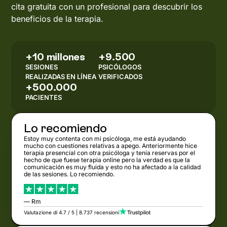
cita gratuita con un profesional para descubrir los
beneficios de la terapia.
+10 millones
+9.500
SESIONES
PSICÓLOGOS
REALIZADAS EN LÍNEA
VERIFICADOS
+500.000
PACIENTES
Lo recomiendo
Estoy muy contenta con mi psicóloga, me está ayudando
mucho con cuestiones relativas a apego. Anteriormente hice
terapia presencial con otra psicóloga y tenia reservas por el
hecho de que fuese terapia online pero la verdad es que la
comunicación es muy fluida y esto no ha afectado a la calidad
de las sesiones. Lo recomiendo.
— Rm
Valutazione di 4.7 / 5 | 8.737 recensioni