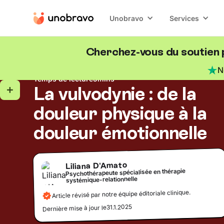
Unobravo
Services
Cherchez-vous du soutien 
Psychologie de la santé
Blog
/
N
Temps de lecture
5
mins
La vulvodynie : de la
douleur physique à la
douleur émotionnelle
Liliana D'Amato
Psychothérapeute spécialisée en thérapie
systémique-relationnelle
Article révisé par notre équipe éditoriale clinique.
31.1.2025
Dernière mise à jour le