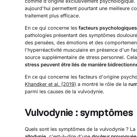
comme d'origine exclusivement psychologique. 
aujourd'hui permettent pourtant une meilleure c
traitement plus efficace.
En ce qui concerne les
facteurs psychologique
pathologies présentant des symptômes douloureu
des pensées, des émotions et des comportements 
l'hyperréactivité musculaire en présence d'un f
source supplémentaire de stress personnel. Ce
stress peuvent être liés de manière bidirectionne
En ce qui concerne les facteurs d'origine psycho
Khandker et al. (2019)
a montré le rôle de la
rum
parmi les causes de la vulvodynie.
Vulvodynie : symptômes
Quels sont les symptômes de la vulvodynie ? La 
allodynie
, c'est-à-dire d'une
douleur provoquée 