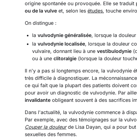
origine spontanée ou provoquée. Elle se traduit
ou de la vulve
et, selon les
études
, touche envi
On distingue :‍
la
vulvodynie généralisée
, lorsque la douleur
la
vulvodynie localisée
, lorsque la douleur c
vulvaire, donnant lieu à une
vestibulodynie
(q
ou à une
clitoralgie
(lorsque la douleur touche 
Il n'y a pas si longtemps encore, la vulvodynie é
très difficile à diagnostiquer. La méconnaissance 
ce qui fait que la plupart des patients doivent 
pour avoir un diagnostic de vulvodynie. Par ailleu
invalidante
obligeant souvent à des sacrifices im
Dans l'actualité, la vulvodynie commence à dispar
Par exemple, avec des témoignages sur la vulvody
Couper la douleur
de Lisa Dayan, qui a pour but 
sexuelles des femmes.