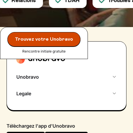
Relations
TDAH
Troubles alime
Trouvez votre Unobravo
Rencontre initiale gratuite
Unobravo
À propos de nous
Legale
Rencontre initiale gratuite
Politique de confidentialité
Psychologue par chat
Conditions générales
FAQ
Télèchargez l'app d'Unobravo
Politique en matière de cookies