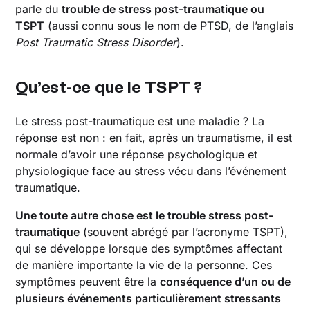
parle du
trouble de stress post-traumatique ou
Le trouble de stress post-traumatique
chronique sévère
TSPT
(aussi connu sous le nom de PTSD, de l’anglais
Post Traumatic Stress Disorder
).
Le trouble de stress post-traumatique chez les
enfants et les adolescents
D’autres symptômes du trouble de stress
Qu’est-ce que le TSPT ?
post-traumatique chez les enfants et les
adolescents
Le stress post-traumatique est une maladie ? La
Le trouble de stress post-traumatique :
réponse est non : en fait, après un
traumatisme
, il est
traitement
normale d’avoir une réponse psychologique et
L’EMDR pour le traitement du trouble de
physiologique face au stress vécu dans l’événement
stress post-traumatique
traumatique.
Livres sur le trouble de stress post-traumatique
Une toute autre chose est le trouble stress post-
traumatique
(souvent abrégé par l’acronyme TSPT),
qui se développe lorsque des symptômes affectant
de manière importante la vie de la personne. Ces
symptômes peuvent être la
conséquence d’un ou de
plusieurs événements particulièrement stressants