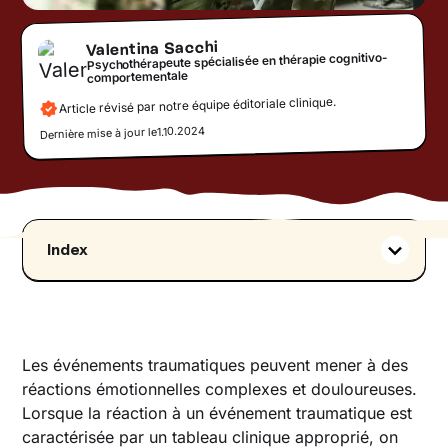
Valentina Sacchi
Psychothérapeute spécialisée en thérapie cognitivo-
comportementale
Article révisé par notre équipe éditoriale clinique.
1.10.2024
Dernière mise à jour le
Index
Qu’est-ce que le TSPT ?
Le trouble de stress post-traumatique : critères
diagnostiques
Trouble stress post-traumatique : ce que dit
Les événements traumatiques peuvent mener à des
le DSM-5
réactions émotionnelles complexes et douloureuses.
Lorsque la réaction à un événement traumatique est
Trouble de stress post-traumatique :
symptômes
caractérisée par un tableau clinique approprié, on