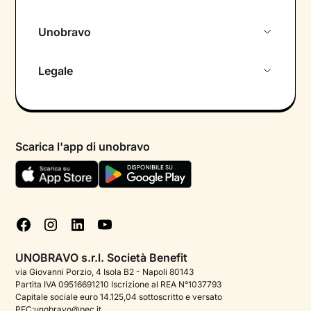
Diversità e inclusione
Progetti speciali
Client Success Cases
Unobravo
Gestione eventi critici
ROI e cultura
Molestie
Parla con noi
Legale
Blog
Supportare i manager
Metodo clinico
Guide ed ebook
Informativa privacy calendario
Piattaforme welfare
FAQ
Informativa privacy paziente
PMI
Scarica l'app di unobravo
Termini e condizioni
Enterprise
Informativa Privacy
Dichiarazione di Accessibilità
Cookie policy
Gestisci cookie
UNOBRAVO s.r.l. Società Benefit
via Giovanni Porzio, 4 Isola B2 - Napoli 80143
Partita IVA 09516691210 Iscrizione al REA N°1037793
Capitale sociale euro 14.125,04 sottoscritto e versato
PEC:unobravo@pec.it