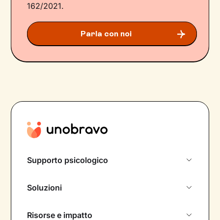
162/2021.
Parla con noi
Supporto psicologico
Come funziona
Soluzioni
Trust e privacy
Stress lavoro-correlato
Risorse e impatto
Formazione e training