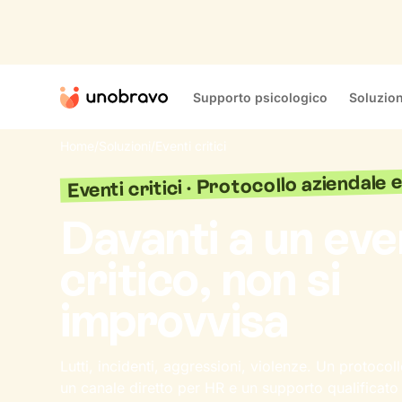
Supporto psicologico
Soluzion
Home
/
Soluzioni
/
Eventi critici
Eventi critici · Protocollo aziendale
Davanti a un ev
critico, non si
improvvisa
Lutti, incidenti, aggressioni, violenze. Un protocollo
un canale diretto per HR e un supporto qualificato