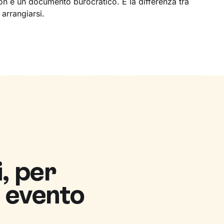
on è un documento burocratico. È la differenza tra
arrangiarsi.
i, per
i evento