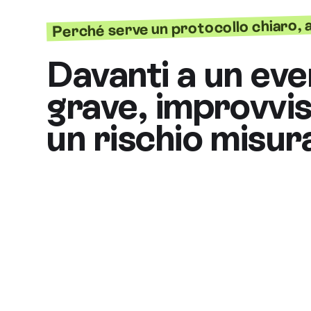
Perché serve un protocollo chiaro, a
Davanti a un ev
grave, improvvi
un rischio misur