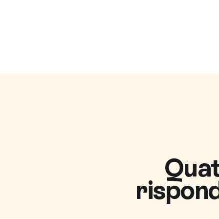
Quatt
rispond