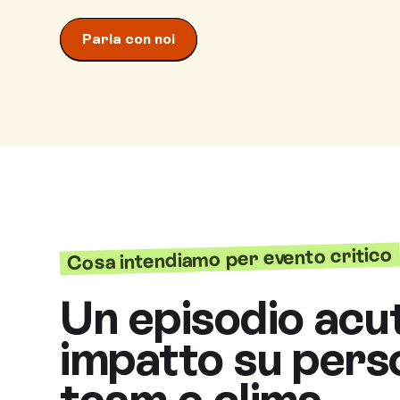
Parla con noi
Cosa intendiamo per evento critico
Un episodio acu
impatto su pers