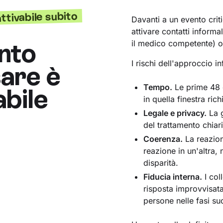
ttivabile subito
Davanti a un evento crit
attivare contatti inform
ento
il medico competente) o 
I rischi dell'approccio i
sare è
Tempo.
Le prime 48 o
abile
in quella finestra ri
Legale e privacy.
La g
del trattamento chiar
Coerenza.
La reazion
reazione in un'altra,
disparità.
Fiducia interna.
I col
risposta improvvisata
persone nelle fasi su