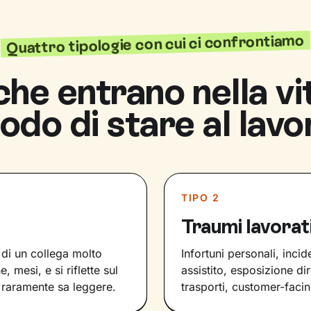
Quattro tipologie con cui ci confrontiamo
che entrano nella vit
odo di stare al lavo
TIPO 2
Traumi lavorati
, di un collega molto
Infortuni personali, inci
 mesi, e si riflette sul
assistito, esposizione di
 raramente sa leggere.
trasporti, customer-facin