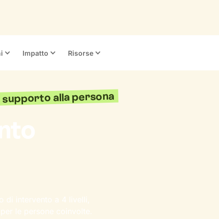
i
Impatto
Risorse
 e supporto alla persona
ento
 di intervento a 4 livelli,
 per le persone coinvolte.