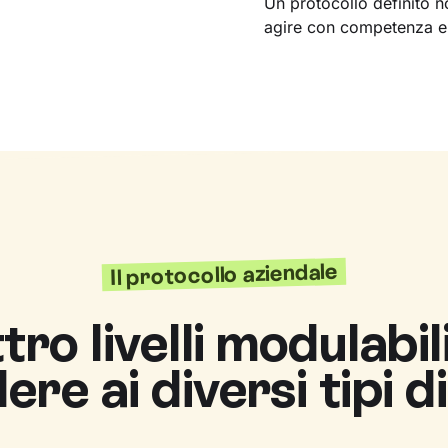
Un protocollo definito n
agire con competenza e 
Il protocollo aziendale
ro livelli modulabil
ere ai diversi tipi d