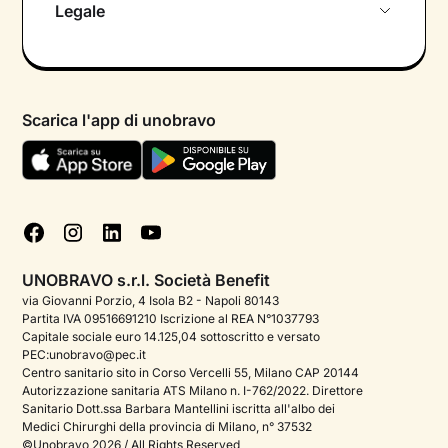
Legale
Blog
Supportare i manager
Metodo clinico
Guide ed ebook
Informativa privacy calendario
Piattaforme welfare
FAQ
Informativa privacy paziente
PMI
Scarica l'app di unobravo
Termini e condizioni
Enterprise
Informativa Privacy
Dichiarazione di Accessibilità
Cookie policy
Gestisci cookie
UNOBRAVO s.r.l. Società Benefit
via Giovanni Porzio, 4 Isola B2 - Napoli 80143
Partita IVA 09516691210 Iscrizione al REA N°1037793
Capitale sociale euro 14.125,04 sottoscritto e versato
PEC:unobravo@pec.it
Centro sanitario sito in Corso Vercelli 55, Milano CAP 20144
Autorizzazione sanitaria ATS Milano n. I-762/2022. Direttore
Sanitario Dott.ssa Barbara Mantellini iscritta all'albo dei
Medici Chirurghi della provincia di Milano, n° 37532
©Unobravo 2026 / All Rights Reserved