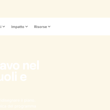
i
Impatto
Risorse
avo nel
oli e
ridisegnare il piano.
unica del programma