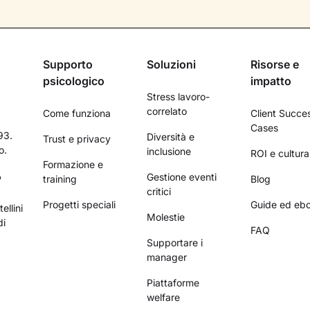
Supporto
Soluzioni
Risorse e
psicologico
impatto
Stress lavoro-
correlato
Come funziona
Client Succe
Cases
93.
Diversità e
Trust e privacy
o.
inclusione
ROI e cultura
Formazione e
Gestione eventi
P
training
Blog
critici
Progetti speciali
Guide ed eb
ellini
Molestie
di
FAQ
Supportare i
manager
Piattaforme
welfare