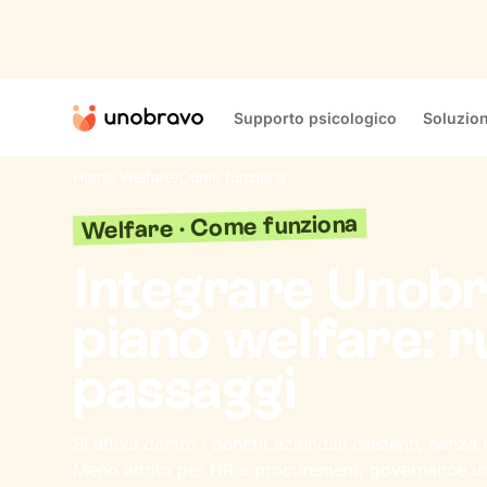
Supporto psicologico
Soluzion
Home
/
Welfare
/
Come funziona
Welfare · Come funziona
Integrare Unobr
piano welfare: ru
passaggi
Si attiva dentro i benefit aziendali esistenti, senza 
Meno attrito per HR e procurement, governance 