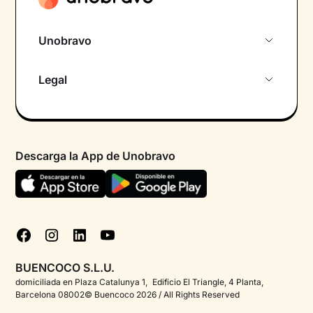
Unobravo
Sobre nosotros
Legal
Primera cita gratuita
Política de privacidad pacientes
Psicólogo por chat
Términos y condiciones
Psicólogos para diferentes áreas de intervención
Descarga la App de Unobravo
Política de privacidad
Ayuda urgente
Declaración de accesibilidad
FAQ
Política de cookies
Blog
Gestionar cookies
Test psicológicos
BUENCOCO S.L.U.
Corporate
domiciliada en Plaza Catalunya 1, Edificio El Triangle, 4 Planta,
Barcelona 08002© Buencoco 2026 / All Rights Reserved
Psicólogos para españoles en el extranjero