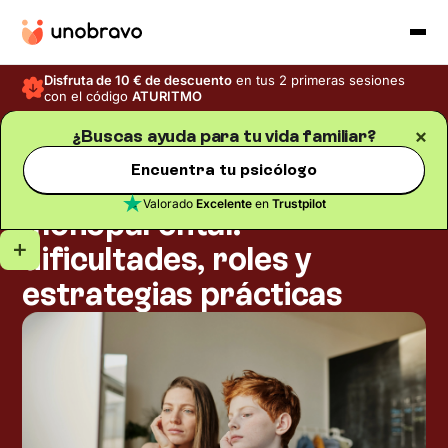
Disfruta de 10 € de descuento
en tus 2 primeras sesiones
con el código
ATURITMO
¿Buscas ayuda para tu vida familiar?
Familia
Blog
/
Tiempo de lectura
5
min
Encuentra tu psicólogo
Crecer en una familia
Valorado
Excelente
en
Trustpilot
monoparental:
dificultades, roles y
estrategias prácticas