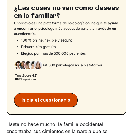
El papel del progenitor y del adolescente
¿Las cosas no van como deseas
Narcisismo e inversión de objeto
en lo familiar?
Fusión y bloqueo evolutivo: ¿qué
Unobravo es una plataforma de psicología online que te ayuda
soluciones?
a encontrar el psicologo más adecuado para ti a través de un
cuestionario.
Familias monoparentales y otras unidades
100 % online, flexible y seguro
familiares: una comparación
Primera cita gratuita
El acompañamiento terapéutico
Elegido por más de 500.000 pacientes
Terapia adaptada a las necesidades de la
+9.500
psicólogos en la plataforma
unidad familiar
Estrategias prácticas para padres solteros de
adolescentes
Cuidar de uno mismo y de la familia: un paso
hacia el cambio
Inicia el cuestionario
Hasta no hace mucho, la familia occidental
encontraba sus cimientos en la pareja que se