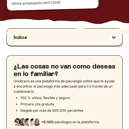
20.1.2026
Última actualización el
Índice
¿Qué significa ser un padre helicóptero?
Padre helicóptero: consecuencias del
comportamiento sobreprotector
¿Las cosas no van como deseas
La transmisión de información negativa
en lo familiar?
El miedo de los padres
Unobravo es una plataforma de psicología online que te ayuda
La influencia del contexto familiar
a encontrar el psicologo más adecuado para ti a través de un
cuestionario.
Por qué la sobreprotección puede limitar la
100 % online, flexible y seguro
resiliencia y la autoeficacia
Primera cita gratuita
Cómo influye crecer con padres helicóptero
Elegido por más de 500.000 pacientes
Cómo son los hijos e hijas con padres
+9.500
psicólogos en la plataforma
sobreprotectores