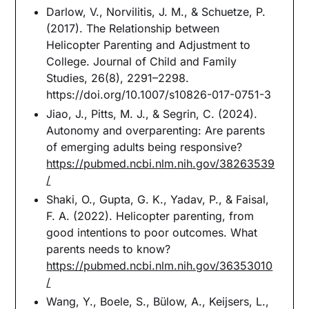
Darlow, V., Norvilitis, J. M., & Schuetze, P.
(2017). The Relationship between
Helicopter Parenting and Adjustment to
College. Journal of Child and Family
Studies, 26(8), 2291–2298.
https://doi.org/10.1007/s10826-017-0751-3
Jiao, J., Pitts, M. J., & Segrin, C. (2024).
Autonomy and overparenting: Are parents
of emerging adults being responsive?
https://pubmed.ncbi.nlm.nih.gov/38263539
/
Shaki, O., Gupta, G. K., Yadav, P., & Faisal,
F. A. (2022). Helicopter parenting, from
good intentions to poor outcomes. What
parents needs to know?
https://pubmed.ncbi.nlm.nih.gov/36353010
/
Wang, Y., Boele, S., Bülow, A., Keijsers, L.,