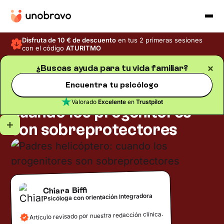
Disfruta de 10 € de descuento
en tus 2 primeras sesiones
con el código
ATURITMO
¿Buscas ayuda para tu vida familiar?
Familia
Blog
/
Tiempo de lectura
5
min
Encuentra tu psicólogo
Padres helicóptero:
Valorado
Excelente
en
Trustpilot
cuando los progenitores
son sobreprotectores
Chiara Biffi
Psicóloga con orientación Integradora
Artículo revisado por nuestra redacción clínica.