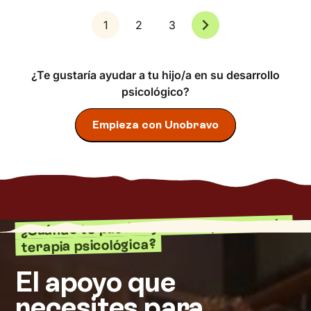
1
2
3
¿Te gustaría ayudar a tu hijo/a en su desarrollo
psicológico?
Empieza con Unobravo
¿Cuándo te puede ayudar un proceso de
terapia psicológica?
El apoyo que
necesites para