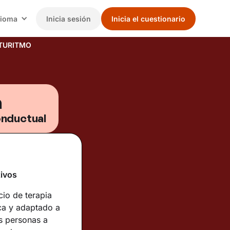
dioma
Inicia sesión
Inicia el cuestionario
TURITMO
a
onductual
tivos
cio de terapia
ica y adaptado a
s personas a