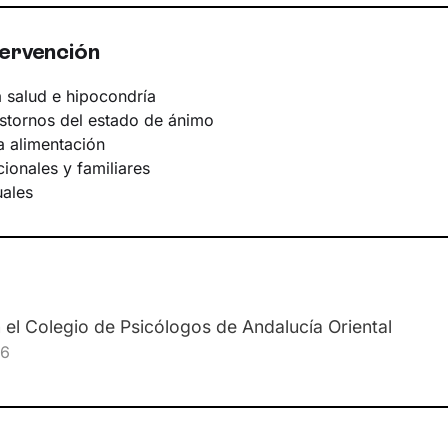
familia.
tervención
Idiomas
 salud e hipocondría
Español.
astornos del estado de ánimo
a alimentación
ionales y familiares
ales
n el Colegio de Psicólogos de Andalucía Oriental
76