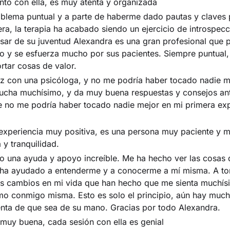
to con ella, es muy atenta y organizada
oblema puntual y a parte de haberme dado pautas y claves 
ra, la terapia ha acabado siendo un ejercicio de introspec
esar de su juventud Alexandra es una gran profesional que 
o y se esfuerza mucho por sus pacientes. Siempre puntual,
rtar cosas de valor.
z con una psicóloga, y no me podría haber tocado nadie m
ucha muchísimo, y da muy buena respuestas y consejos ant
e no me podría haber tocado nadie mejor en mi primera exp
experiencia muy positiva, es una persona muy paciente y m
y tranquilidad.
o una ayuda y apoyo increíble. Me ha hecho ver las cosas 
 ha ayudado a entenderme y a conocerme a mí misma. A to
s cambios en mi vida que han hecho que me sienta muchís
o conmigo misma. Esto es solo el principio, aún hay muc
enta de que sea de su mano. Gracias por todo Alexandra.
muy buena, cada sesión con ella es genial