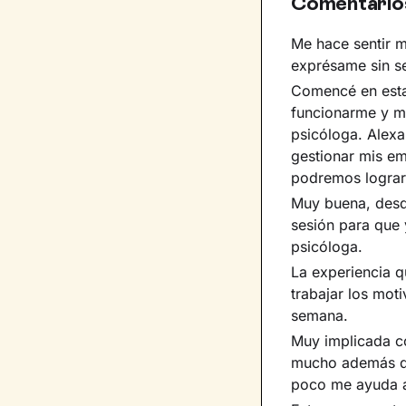
Comentario
Me hace sentir m
exprésame sin s
Comencé en esta
funcionarme y m
psicóloga. Alex
gestionar mis em
podremos lograr
Muy buena, desd
sesión para que
psicóloga.
La experiencia q
trabajar los mot
semana.
Muy implicada co
mucho además de
poco me ayuda 