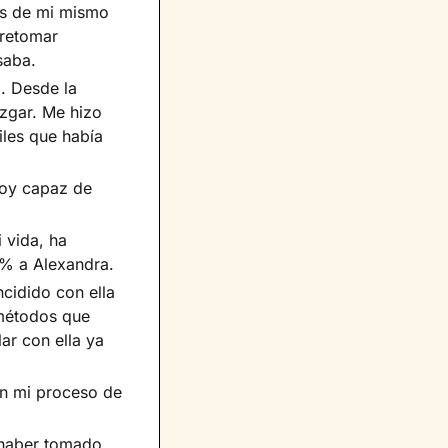
os de mi mismo
 retomar
saba.
. Desde la
zgar. Me hizo
iles que había
soy capaz de
 vida, ha
0% a Alexandra.
cidido con ella
 métodos que
ar con ella ya
en mi proceso de
 haber tomado