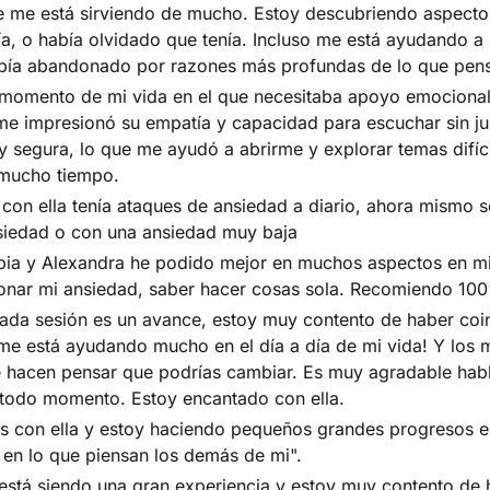
e me está sirviendo de mucho. Estoy descubriendo aspect
a, o había olvidado que tenía. Incluso me está ayudando a
abía abandonado por razones más profundas de lo que pen
 momento de mi vida en el que necesitaba apoyo emocional
me impresionó su empatía y capacidad para escuchar sin ju
 y segura, lo que me ayudó a abrirme y explorar temas difíc
 mucho tiempo.
on ella tenía ataques de ansiedad a diario, ahora mismo 
nsiedad o con una ansiedad muy baja
apia y Alexandra he podido mejor en muchos aspectos en mi
ionar mi ansiedad, saber hacer cosas sola. Recomiendo 10
da sesión es un avance, estoy muy contento de haber coin
me está ayudando mucho en el día a día de mi vida! Y los
te hacen pensar que podrías cambiar. Es muy agradable habl
 todo momento. Estoy encantado con ella.
s con ella y estoy haciendo pequeños grandes progresos 
 en lo que piensan los demás de mi".
está siendo una gran experiencia y estoy muy contento de