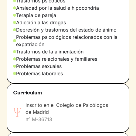
Trastornos psicóticos
consulta, fomento y promuevo la búsqueda de
Ansiedad por la salud e hipocondría
las evidencias científicas participando en
Terapia de pareja
proyectos de investigación relacionados con la
Adicción a las drogas
psicología general sanitaria, la psicoterapia
Depresión y trastornos del estado de ánimo
infantil y adolescente y los trastornos afectivos.
Problemas psicológicos relacionados con la
Sobre mí
expatriación
Trastornos de la alimentación
Para mí, la persona es el centro de la terapia, y
Problemas relacionales y familiares
sus objetivos la dirección a la que ir.
Problemas sexuales
Problemas laborales
Idiomas
Español.
Curriculum
Inscrito en el Colegio de Psicólogos
de Madrid
n°
M-36713