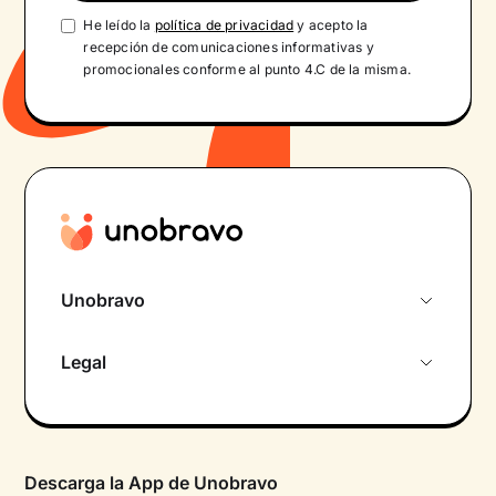
He leído la
política de privacidad
y acepto la
recepción de comunicaciones informativas y
promocionales conforme al punto 4.C de la misma.
Unobravo
Sobre nosotros
Legal
Primera cita gratuita
Política de privacidad pacientes
Psicólogo por chat
Términos y condiciones
Psicólogos para diferentes áreas de intervención
Descarga la App de Unobravo
Política de privacidad