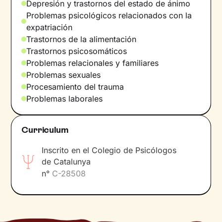
Depresión y trastornos del estado de ánimo
Estaré a tu lado durante todo el camino,
Problemas psicológicos relacionados con la
entrenándote con
ejercicios y técnicas
acordes
expatriación
a tus necesidades y valores, y ayudándote a no
Trastornos de la alimentación
perder la motivación y la determinación. ¿La
Trastornos psicosomáticos
recompensa por el trabajo realizado? El tan
Problemas relacionales y familiares
deseado
bienestar
.
Problemas sexuales
Procesamiento del trauma
Problemas laborales
Curriculum
Inscrito en el Colegio de Psicólogos
de Catalunya
n°
C-28508