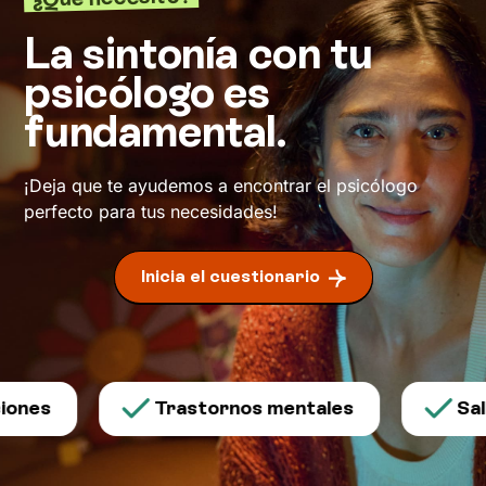
La sintonía con tu
psicólogo es
fundamental.
¡Deja que te ayudemos a encontrar el psicólogo
perfecto para tus necesidades!
Inicia el cuestionario
ones
Trastornos mentales
Salu