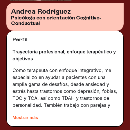
Andrea Rodríguez
Psicóloga con orientación Cognitivo-
Conductual
Perfil
Trayectoria profesional, enfoque terapéutico y
objetivos
Como terapeuta con enfoque integrativo, me
especializo en ayudar a pacientes con una
amplia gama de desafíos, desde ansiedad y
estrés hasta trastornos como depresión, fobias,
TOC y TCA, así como TDAH y trastornos de
personalidad. También trabajo con parejas y
familias, abordando dinámicas de
Mostrar más
comunicación y conflictos. Utilizo una variedad
de
técnicas
para adaptarme a las necesidades