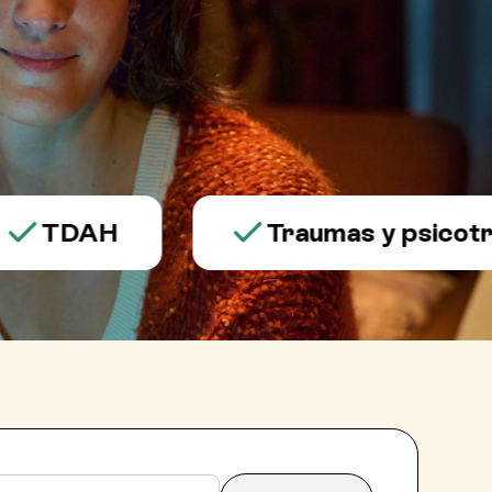
TDAH
Traumas y psicotrau