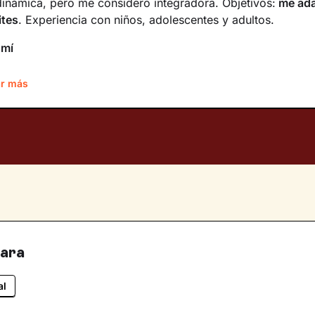
inámica, pero me considero integradora. Objetivos:
me ada
ites
. Experiencia con niños, adolescentes y adultos.
 mí
 Soy Ane, psicóloga general sanitaria. Me he formado en M
r más
nálisis, pero mi enfoque en sesión es ecléctico. Aunque la
o serían online, espero poder ofrecerte un espacio seguro
as
l, Euskera e Inglés.
para
al