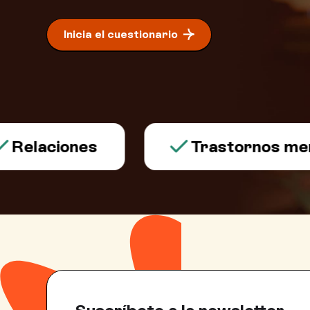
Inicia el cuestionario
elaciones
Trastornos menta