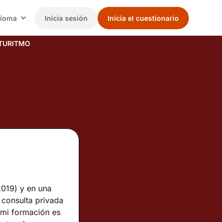
dioma
Inicia sesión
Inicia el cuestionario
TURITMO
2019) y en una
 consulta privada
 mi formación es