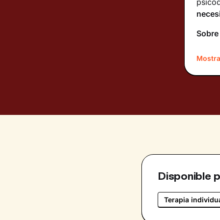
psicod
neces
Sobre
¡Hola!
Mostra
Psicoa
conmig
Idiom
Españo
Disponible 
Terapia individu