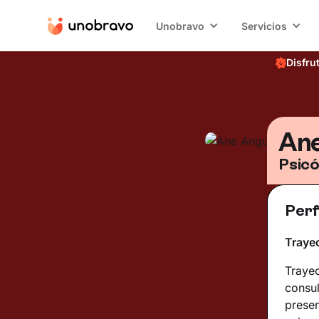
Unobravo
Servicios
Disfru
Ane
Psicó
Perf
Trayec
Trayec
consul
presen