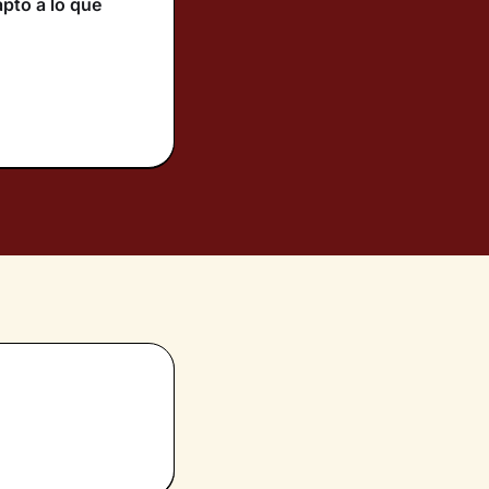
pto a lo que
indfulness y
s sesiones
 y de confianza.