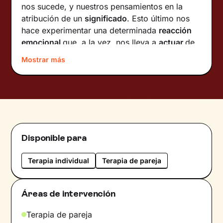
nos sucede, y nuestros pensamientos en la
atribución de un
significado
. Esto último nos
hace experimentar una determinada
reacción
emocional
que, a la vez, nos lleva a
actuar
de
una determinada manera.
Mostrar más
Con el paso del tiempo se pueden crear
círculos virtuosos pero también viciosos que
nos alejan de nuestro bienestar y de la persona
que queremos ser. Estos círculos se pueden
romper
interviniendo en los pensamientos y el
comportamiento
para desencadenar un cambio
Disponible para
positivo.
Terapia individual
Terapia de pareja
En nuestras sesiones investigaremos en primer
lugar los elementos que influyen en la
interpretación de los acontecimientos de tu
Áreas de intervención
vida. Una vez adquirida esta
conciencia
, nos
dedicaremos a
potenciar tus recursos
internos
Terapia de pareja