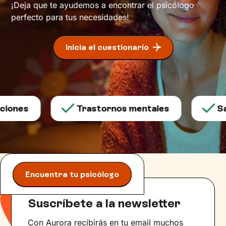
¡Deja que te ayudemos a encontrar el psicólogo
perfecto para tus necesidades!
Inicia el cuestionario
iones
Trastornos mentales
Sal
Encuentra tu psicólogo
Suscríbete a la newsletter
Con Aurora recibirás en tu email muchos