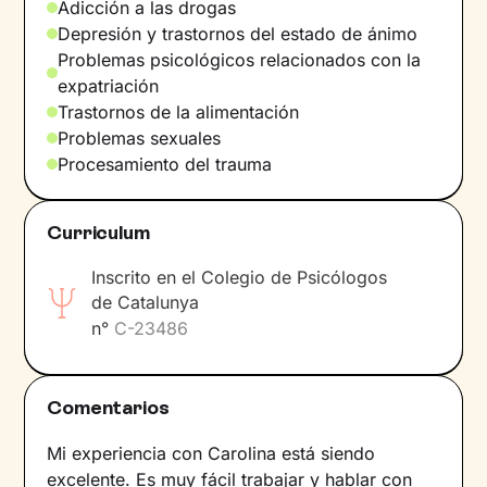
y a adquirir nuevas habilidades que te ayuden a
Adicción a las drogas
alcanzar tus objetivos específicos.
Depresión y trastornos del estado de ánimo
Problemas psicológicos relacionados con la
Estaré a tu lado durante todo el camino,
expatriación
entrenándote con
ejercicios y técnicas
acordes
Trastornos de la alimentación
a tus necesidades y valores, y ayudándote a no
Problemas sexuales
perder la motivación y la determinación. ¿La
Procesamiento del trauma
recompensa por el trabajo realizado? El tan
deseado
bienestar
.
Curriculum
Inscrito en el Colegio de Psicólogos
de Catalunya
n°
C-23486
Comentarios
Mi experiencia con Carolina está siendo
excelente. Es muy fácil trabajar y hablar con