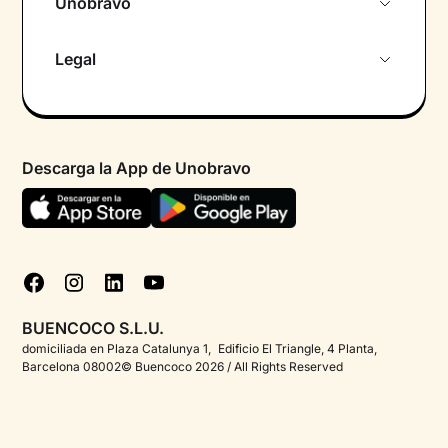
Unobravo
Sobre nosotros
Legal
Primera cita gratuita
Política de privacidad pacientes
Psicólogo por chat
Términos y condiciones
Psicólogos para diferentes áreas de intervención
Descarga la App de Unobravo
Política de privacidad
Ayuda urgente
Declaración de accesibilidad
FAQ
Política de cookies
Blog
Gestionar cookies
Test psicológicos
BUENCOCO S.L.U.
Corporate
domiciliada en Plaza Catalunya 1, Edificio El Triangle, 4 Planta,
Barcelona 08002© Buencoco 2026 / All Rights Reserved
Psicólogos para españoles en el extranjero
Información detallada sobre la salud mental