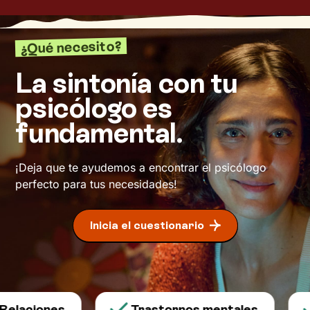
¿Qué necesito?
La sintonía con tu
psicólogo es
fundamental.
¡Deja que te ayudemos a encontrar el psicólogo
perfecto para tus necesidades!
Inicia el cuestionario
elaciones
Trastornos mentales