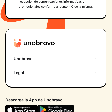
recepción de comunicaciones informativas y
promocionales conforme al punto 4.C de la misma.
Unobravo
Sobre nosotros
Legal
Primera cita gratuita
Política de privacidad pacientes
Psicólogo por chat
Términos y condiciones
Psicólogos para diferentes áreas de intervención
Descarga la App de Unobravo
Política de privacidad
Ayuda urgente
Declaración de accesibilidad