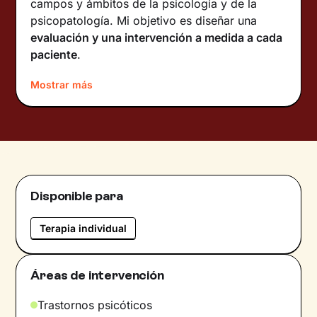
campos y ámbitos de la psicología y de la
psicopatología. Mi objetivo es diseñar una
evaluación y una intervención a medida a cada
paciente
.
Sobre mí
Mostrar más
Me considero una persona cercana, muy
empática y cálida. Mi misión es ayudar y
acompañar en este proceso, por lo tanto,
busco crear un espacio seguro donde nadie va
a ser juzgado, y donde se tenga la confianza
Disponible para
suficiente para hablar de todo.
Idiomas
Terapia individual
Español.
Áreas de intervención
Trastornos psicóticos