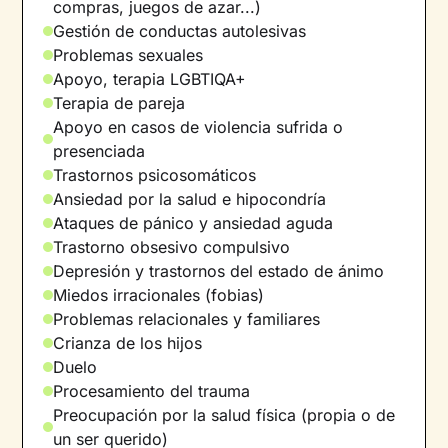
compras, juegos de azar...)
encontrar un nuevo sentido a su vida y
Gestión de conductas autolesivas
relaciones.
Problemas sexuales
Apoyo, terapia LGBTIQA+
Sobre mí:
Para mí, la terapia es de las mejores
Terapia de pareja
herramientas que tenemos las personas para
Apoyo en casos de violencia sufrida o
encontrar formas de mejorar en nuestra vida,
presenciada
de encontrarle un sentido a nuestra vida, de
Trastornos psicosomáticos
aprender qué cosas no nos hacen bien y qué
Ansiedad por la salud e hipocondría
cosas necesitamos para estar mejor.
Ataques de pánico y ansiedad aguda
Idiomas:
Español
Trastorno obsesivo compulsivo
Depresión y trastornos del estado de ánimo
Miedos irracionales (fobias)
Problemas relacionales y familiares
Crianza de los hijos
Duelo
Procesamiento del trauma
Preocupación por la salud física (propia o de
un ser querido)