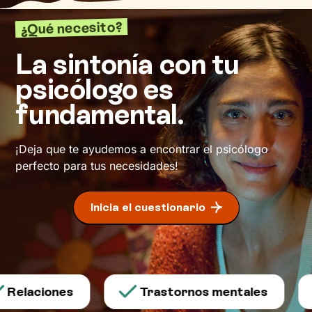
¿Qué necesito?
La sintonía con tu
psicólogo es
fundamental.
¡Deja que te ayudemos a encontrar el psicólogo
perfecto para tus necesidades!
Inicia el cuestionario
Relaciones
Trastornos mentales