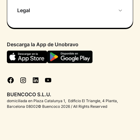
Sobre nosotros
Legal
Primera cita gratuita
Política de privacidad pacientes
Psicólogo por chat
Términos y condiciones
Psicólogos para diferentes áreas de intervención
Descarga la App de Unobravo
Política de privacidad
Ayuda urgente
Declaración de accesibilidad
FAQ
Política de cookies
Blog
Gestionar cookies
Test psicológicos
BUENCOCO S.L.U.
Corporate
domiciliada en Plaza Catalunya 1, Edificio El Triangle, 4 Planta,
Barcelona 08002© Buencoco 2026 / All Rights Reserved
Psicólogos para españoles en el extranjero
Proyectos - Unobravo
Ofertas de empleo